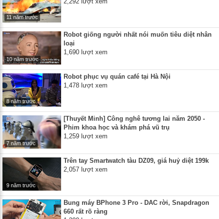
2,292 lượt xem
11 năm trước
Robot giống người nhất nói muốn tiêu diệt nhân
loại
1,690 lượt xem
10 năm trước
Robot phục vụ quán café tại Hà Nội
1,478 lượt xem
8 năm trước
[Thuyết Minh] Công nghê tương lai năm 2050 -
Phim khoa học và khám phá vũ trụ
1,259 lượt xem
7 năm trước
Trên tay Smartwatch tàu DZ09, giá huỷ diệt 199k
2,057 lượt xem
9 năm trước
Bung máy BPhone 3 Pro - DAC rời, Snapdragon
660 rất rõ ràng