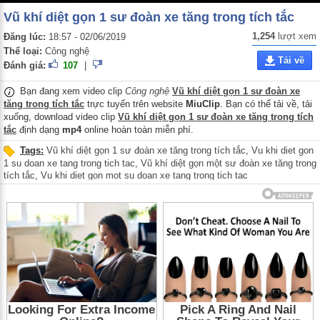
Vũ khí diệt gọn 1 sư đoàn xe tăng trong tích tắc
1,254
lượt xem
Đăng lúc:
18:57 - 02/06/2019
Thể loại:
Công nghệ
Tải về
Đánh giá:
107
|
Bạn đang xem video clip
Công nghệ
Vũ khí diệt gọn 1 sư đoàn xe
tăng trong tích tắc
trực tuyến trên website
MiuClip
. Bạn có thể tải về, tải
xuống, download video clip
Vũ khí diệt gọn 1 sư đoàn xe tăng trong tích
tắc
định dạng
mp4
online hoàn toàn miễn phí.
Tags:
Vũ khí diệt gọn 1 sư đoàn xe tăng trong tích tắc
,
Vu khi diet gon
1 su doan xe tang trong tich tac
,
Vũ khí diệt gọn một sư đoàn xe tăng trong
tích tắc
,
Vu khi diet gon mot su doan xe tang trong tich tac