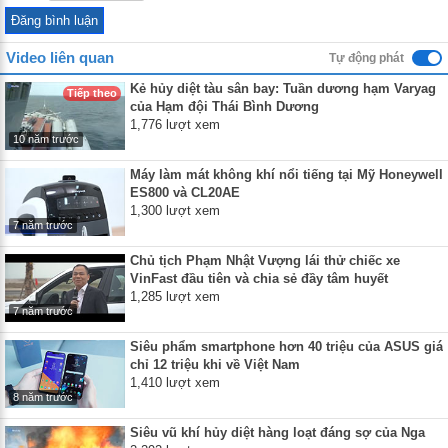
Video liên quan
Tự động phát
Kẻ hủy diệt tàu sân bay: Tuần dương hạm Varyag
Tiếp theo
của Hạm đội Thái Bình Dương
1,776 lượt xem
10 năm trước
Máy làm mát không khí nổi tiếng tại Mỹ Honeywell
ES800 và CL20AE
1,300 lượt xem
7 năm trước
Chủ tịch Phạm Nhật Vượng lái thử chiếc xe
VinFast đầu tiên và chia sẻ đầy tâm huyết
1,285 lượt xem
7 năm trước
Siêu phẩm smartphone hơn 40 triệu của ASUS giá
chỉ 12 triệu khi về Việt Nam
1,410 lượt xem
8 năm trước
Siêu vũ khí hủy diệt hàng loạt đáng sợ của Nga