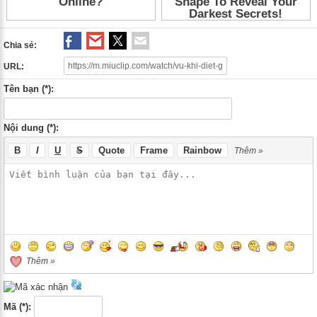
Chia sẻ:
URL:
Tên bạn (*):
Nội dung (*):
B
I
U
S
Quote
Frame
Rainbow
Thêm »
Thêm »
Mã (*):