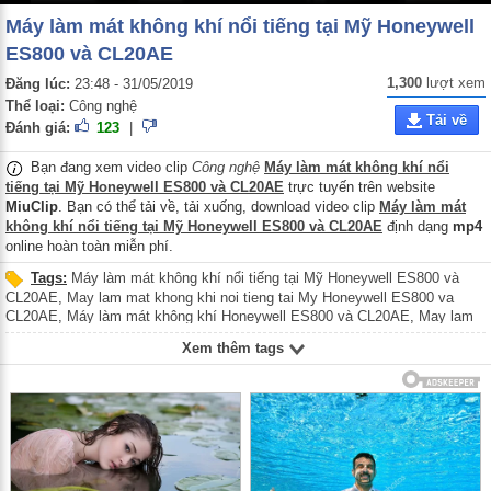
Máy làm mát không khí nổi tiếng tại Mỹ Honeywell
ES800 và CL20AE
1,300
lượt xem
Đăng lúc:
23:48 - 31/05/2019
Thể loại:
Công nghệ
Tải về
Đánh giá:
123
|
Bạn đang xem video clip
Công nghệ
Máy làm mát không khí nổi
tiếng tại Mỹ Honeywell ES800 và CL20AE
trực tuyến trên website
MiuClip
. Bạn có thể tải về, tải xuống, download video clip
Máy làm mát
không khí nổi tiếng tại Mỹ Honeywell ES800 và CL20AE
định dạng
mp4
online hoàn toàn miễn phí.
Tags:
Máy làm mát không khí nổi tiếng tại Mỹ Honeywell ES800 và
CL20AE
,
May lam mat khong khi noi tieng tai My Honeywell ES800 va
CL20AE
,
Máy làm mát không khí Honeywell ES800 và CL20AE
,
May lam
mat khong khi Honeywell ES800 va CL20AE
,
Quạt điều hòa Honeywell
Xem thêm tags
ES800 và CL20AE
,
Quat dieu hoa Honeywell ES800 va CL20AE