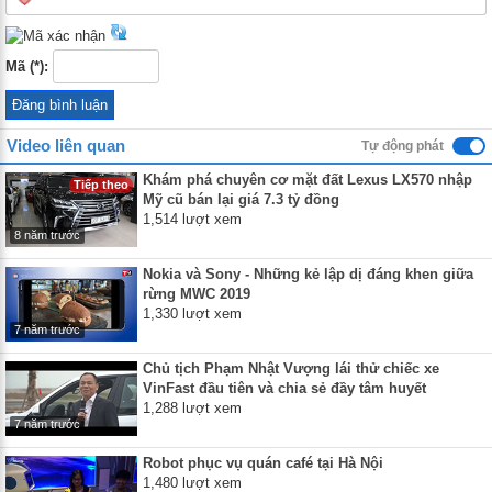
Mã (*):
Video liên quan
Tự động phát
Khám phá chuyên cơ mặt đất Lexus LX570 nhập
Tiếp theo
Mỹ cũ bán lại giá 7.3 tỷ đồng
1,514 lượt xem
8 năm trước
Nokia và Sony - Những kẻ lập dị đáng khen giữa
rừng MWC 2019
1,330 lượt xem
7 năm trước
Chủ tịch Phạm Nhật Vượng lái thử chiếc xe
VinFast đầu tiên và chia sẻ đầy tâm huyết
1,288 lượt xem
7 năm trước
Robot phục vụ quán café tại Hà Nội
1,480 lượt xem