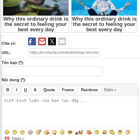
Chia sẻ:
URL:
Tên bạn (*):
Nội dung (*):
B
I
U
S
Quote
Frame
Rainbow
Thêm »
Thêm »