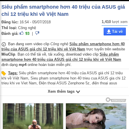
Siêu phẩm smartphone hơn 40 triệu của ASUS giá
chỉ 12 triệu khi về Việt Nam
1,410
lượt xem
Đăng lúc:
16:54 - 05/07/2018
Thể loại:
Công nghệ
Tải về
Đánh giá:
93
|
Bạn đang xem video clip
Công nghệ
Siêu phẩm smartphone hơn 40
triệu của ASUS giá chỉ 12 triệu khi về Việt Nam
trực tuyến trên website
MiuClip
. Bạn có thể tải về, tải xuống, download video clip
Siêu phẩm
smartphone hơn 40 triệu của ASUS giá chỉ 12 triệu khi về Việt Nam
định dạng
mp4
online hoàn toàn miễn phí.
Tags:
Siêu phẩm smartphone hơn 40 triệu của ASUS giá chỉ 12 triệu
khi về Việt Nam
,
Sieu pham smartphone hon 40 trieu cua ASUS gia chi 12
trieu khi ve Viet Nam
,
Điện thoại ASUS Zenphone 5z
,
điện thoại asus
zenphone 5z
,
Dien thoai ASUS Zenphone 5z
,
Điện thoại di động ASUS
Xem thêm tags
Zenphone 5z
,
điện thoại di động asus zenphone 5z
,
Dien thoai di dong
ASUS Zenphone 5z
,
Smartphone ASUS Zenphone 5z
,
Smartphone ASUS
Zenphone 5z