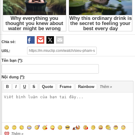
Chia sẻ:
URL:
Tên bạn (*):
Nội dung (*):
B
I
U
S
Quote
Frame
Rainbow
Thêm »
Thêm »