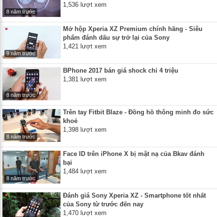
1,536 lượt xem
8 năm trước
Mở hộp Xperia XZ Premium chính hãng - Siêu
phẩm đánh dấu sự trở lại của Sony
1,421 lượt xem
9 năm trước
BPhone 2017 bán giá shock chỉ 4 triệu
1,381 lượt xem
8 năm trước
Trên tay Fitbit Blaze - Đồng hồ thông minh đo sức
khoẻ
1,398 lượt xem
8 năm trước
Face ID trên iPhone X bị mặt nạ của Bkav đánh
bại
1,484 lượt xem
8 năm trước
Đánh giá Sony Xperia XZ - Smartphone tốt nhất
của Sony từ trước đến nay
1,470 lượt xem