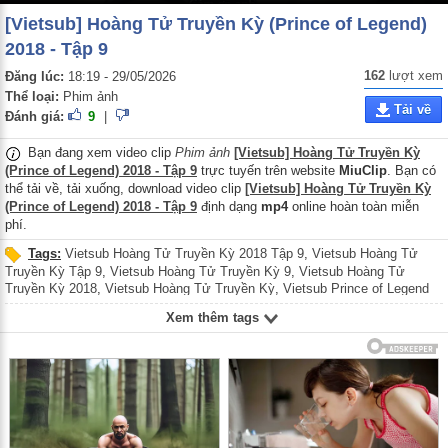
[Vietsub] Hoàng Tử Truyền Kỳ (Prince of Legend)
2018 - Tập 9
162
lượt xem
Đăng lúc:
18:19 - 29/05/2026
Thể loại:
Phim ảnh
Tải về
Đánh giá:
9
|
Bạn đang xem video clip
Phim ảnh
[Vietsub] Hoàng Tử Truyền Kỳ
(Prince of Legend) 2018 - Tập 9
trực tuyến trên website
MiuClip
. Bạn có
thể tải về, tải xuống, download video clip
[Vietsub] Hoàng Tử Truyền Kỳ
(Prince of Legend) 2018 - Tập 9
định dạng
mp4
online hoàn toàn miễn
phí.
Tags:
Vietsub Hoàng Tử Truyền Kỳ 2018 Tập 9
,
Vietsub Hoàng Tử
Truyền Kỳ Tập 9
,
Vietsub Hoàng Tử Truyền Kỳ 9
,
Vietsub Hoàng Tử
Truyền Kỳ 2018
,
Vietsub Hoàng Tử Truyền Kỳ
,
Vietsub Prince of Legend
2018 Tập 9
,
Vietsub Prince of Legend Tập 9
,
Vietsub Prince of Legend 9
,
Xem thêm tags
Vietsub Prince of Legend 2018
,
Vietsub Prince of Legend
,
Hoàng Tử
Truyền Kỳ 2018 Tập 9
,
Hoàng Tử Truyền Kỳ Tập 9
,
Hoàng Tử Truyền Kỳ
9
,
Hoàng Tử Truyền Kỳ 2018
,
Hoàng Tử Truyền Kỳ
,
Prince of Legend 2018
Tập 9
,
Prince of Legend Tập 9
,
Prince of Legend 9
,
Prince of Legend 2018
,
Prince of Legend
,
Vietsub Hoang Tu Truyen Ky 2018 Tap 9
,
Vietsub Hoang
Tu Truyen Ky Tap 9
,
Vietsub Hoang Tu Truyen Ky 9
,
Vietsub Hoang Tu
Truyen Ky 2018
,
Vietsub Hoang Tu Truyen Ky
,
Vietsub Prince of Legend
2018 Tap 9
,
Vietsub Prince of Legend Tap 9
,
Hoang Tu Truyen Ky 2018