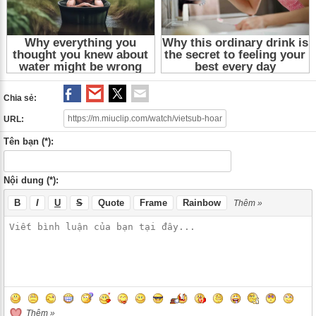
Tap 9
,
Hoang Tu Truyen Ky Tap 9
,
Hoang Tu Truyen Ky 9
,
Hoang Tu
Truyen Ky 2018
,
Hoang Tu Truyen Ky
,
Prince of Legend 2018 Tap 9
,
Prince
of Legend Tap 9
,
Phim tình cảm Nhật Bản
,
Phim tình cảm
,
Phim Nhật Bản
,
Phim tinh cam Nhat Ban
,
Phim tinh cam
,
Phim Nhat Ban
Chia sẻ:
URL:
Tên bạn (*):
Nội dung (*):
B
I
U
S
Quote
Frame
Rainbow
Thêm »
Thêm »