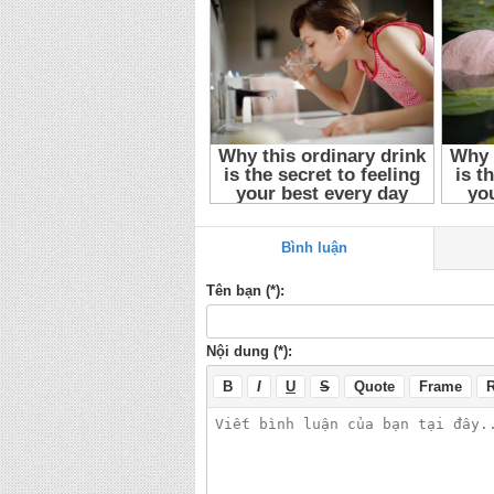
Hoang Tu Truyen Ky 3
,
Hoang Tu Truyen Ky 20
Legend Tap 3
,
Phim tình cảm Nhật Bản
,
Phim tì
Phim Nhat Ban
Bình luận
Tên bạn (*):
Nội dung (*):
B
I
U
S
Quote
Frame