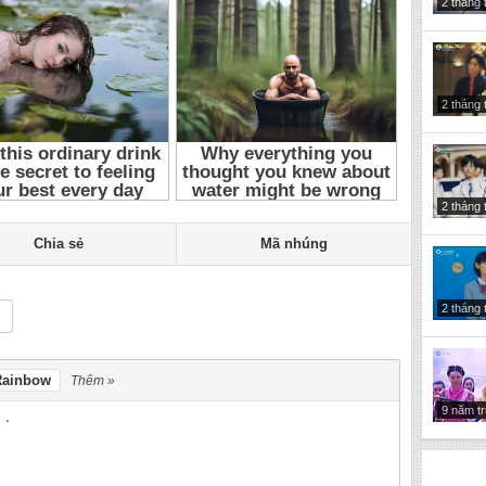
2 tháng 
18
,
Hoang Tu Truyen Ky
,
Prince of Legend 2018 Tap 3
,
Prince of
nh cảm
,
Phim Nhật Bản
,
Phim tinh cam Nhat Ban
,
Phim tinh cam
,
2 tháng 
2 tháng 
Chia sẻ
Mã nhúng
2 tháng 
Rainbow
Thêm »
9 năm t