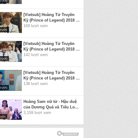
trước
[Vietsub] Hoàng Tử Truyền
Kỳ (Prince of Legend) 2018 -
Tập 10 (Tập cuối)
169 lượt xem
trước
[Vietsub] Hoàng Tử Truyền
Kỳ (Prince of Legend) 2018 -
Tập 1
142 lượt xem
trước
[Vietsub] Hoàng Tử Truyền
Kỳ (Prince of Legend) 2018 -
Tập 2
138 lượt xem
trước
Hoàng Sam nữ tử - Hậu duệ
của Dương Quá và Tiểu Long
Nữ
3,159 lượt xem
rước