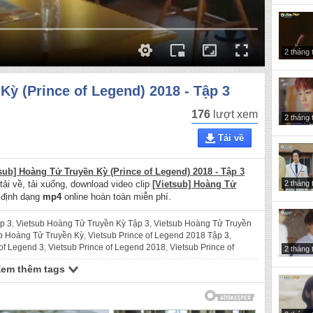
2 tháng 
Kỳ (Prince of Legend) 2018 - Tập 3
176
lượt xem
2 tháng 
Tải về
sub] Hoàng Tử Truyền Kỳ (Prince of Legend) 2018 - Tập 3
2 tháng 
tải về, tải xuống, download video clip
[Vietsub] Hoàng Tử
định dạng
mp4
online hoàn toàn miễn phí.
p 3
,
Vietsub Hoàng Tử Truyền Kỳ Tập 3
,
Vietsub Hoàng Tử Truyền
b Hoàng Tử Truyền Kỳ
,
Vietsub Prince of Legend 2018 Tập 3
,
 of Legend 3
,
Vietsub Prince of Legend 2018
,
Vietsub Prince of
2 tháng 
g Tử Truyền Kỳ Tập 3
,
Hoàng Tử Truyền Kỳ 3
,
Hoàng Tử Truyền Kỳ
Xem thêm tags
018 Tập 3
,
Prince of Legend Tập 3
,
Prince of Legend 3
,
Prince of
 Tu Truyen Ky 2018 Tap 3
,
Vietsub Hoang Tu Truyen Ky Tap 3
,
Tu Truyen Ky 2018
,
Vietsub Hoang Tu Truyen Ky
,
Vietsub Prince of
ap 3
,
Hoang Tu Truyen Ky 2018 Tap 3
,
Hoang Tu Truyen Ky Tap 3
,