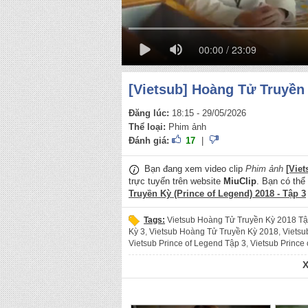
00:00 / 23:09
[Vietsub] Hoàng Tử Truyền 
Đăng lúc:
18:15 - 29/05/2026
Thể loại:
Phim ảnh
Đánh giá:
17
|
Bạn đang xem video clip
Phim ảnh
[Viet
trực tuyến trên website
MiuClip
. Bạn có thể 
Truyền Kỳ (Prince of Legend) 2018 - Tập 3
Tags:
Vietsub Hoàng Tử Truyền Kỳ 2018 Tậ
Kỳ 3
,
Vietsub Hoàng Tử Truyền Kỳ 2018
,
Vietsu
Vietsub Prince of Legend Tập 3
,
Vietsub Prince
Legend
,
Hoàng Tử Truyền Kỳ 2018 Tập 3
,
Hoàn
2018
,
Hoàng Tử Truyền Kỳ
,
Prince of Legend 2
Legend 2018
,
Prince of Legend
,
Vietsub Hoang
Vietsub Hoang Tu Truyen Ky 3
,
Vietsub Hoang 
Legend 2018 Tap 3
,
Vietsub Prince of Legend T