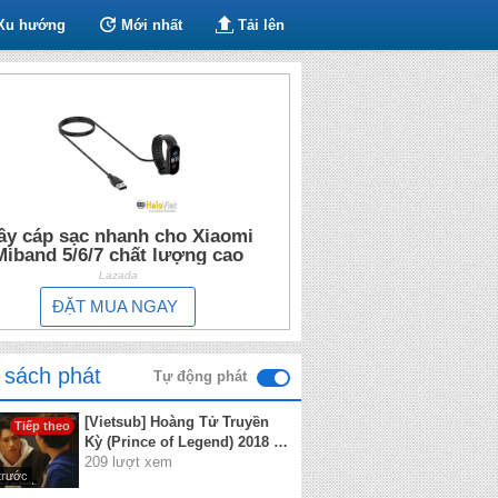
Xu hướng
Mới nhất
Tải lên
ây cáp sạc nhanh cho Xiaomi
Miband 5/6/7 chất lượng cao
Lazada
ĐẶT MUA NGAY
 sách phát
Tự động phát
[Vietsub] Hoàng Tử Truyền
Tiếp theo
Kỳ (Prince of Legend) 2018 -
Tập 4
209 lượt xem
trước