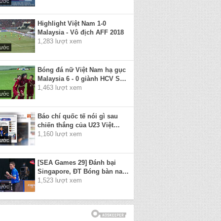
rước
Highlight Việt Nam 1-0
Malaysia - Vô địch AFF 2018
1,283 lượt xem
rước
Bóng đá nữ Việt Nam hạ gục
Malaysia 6 - 0 giành HCV SEA
Games 29
1,463 lượt xem
rước
Báo chí quốc tế nói gì sau
chiến thắng của U23 Việt
Nam
1,160 lượt xem
rước
[SEA Games 29] Đánh bại
Singapore, ĐT Bóng bàn nam
Việt Nam giành HCV lịch sử!
1,523 lượt xem
rước