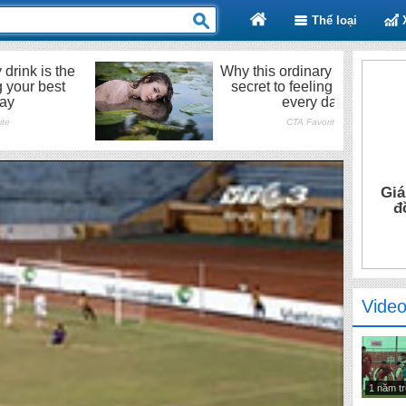
Thể loại
Giá
đ
Video
1 năm t