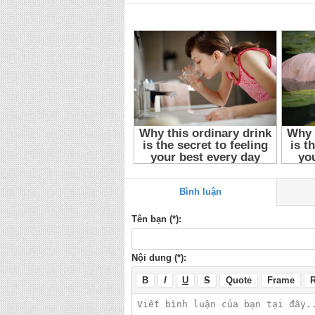
Bình luận
Tên bạn (*):
Nội dung (*):
B
I
U
S
Quote
Frame