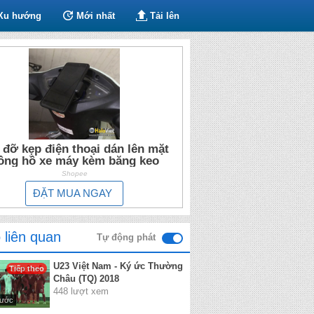
Xu hướng
Mới nhất
Tải lên
 đỡ kẹp điện thoại dán lên mặt
ồng hồ xe máy kèm băng keo
Shopee
ĐẶT MUA NGAY
 liên quan
Tự động phát
U23 Việt Nam - Ký ức Thường
Tiếp theo
Châu (TQ) 2018
448 lượt xem
rước