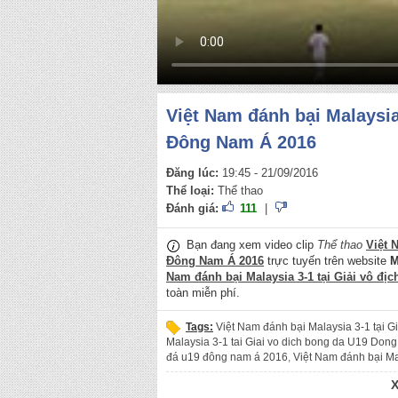
Việt Nam đánh bại Malaysia
Đông Nam Á 2016
Đăng lúc:
19:45 - 21/09/2016
Thể loại:
Thể thao
Đánh giá:
111
|
Bạn đang xem video clip
Thể thao
Việt 
Đông Nam Á 2016
trực tuyến trên website
M
Nam đánh bại Malaysia 3-1 tại Giải vô đ
toàn miễn phí.
Tags:
Việt Nam đánh bại Malaysia 3-1 tại 
Malaysia 3-1 tai Giai vo dich bong da U19 Don
đá u19 đông nam á 2016
,
Việt Nam đánh bại Ma
danh bai Malaysia tai Giai vo dich bong da U1
đá u19 đông nam á 2016