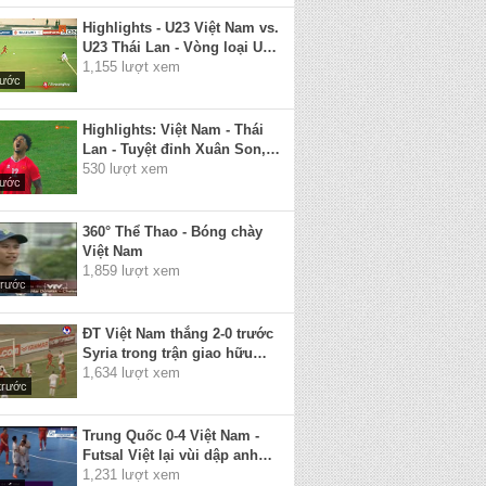
Highlights - U23 Việt Nam vs.
U23 Thái Lan - Vòng loại U23
Châu Á 2020
1,155 lượt xem
rước
Highlights: Việt Nam - Thái
Lan - Tuyệt đỉnh Xuân Son,
sân Việt Trì vỡ òa
530 lượt xem
rước
360° Thể Thao - Bóng chày
Việt Nam
1,859 lượt xem
trước
ĐT Việt Nam thắng 2-0 trước
Syria trong trận giao hữu
quốc tế
1,634 lượt xem
trước
Trung Quốc 0-4 Việt Nam -
Futsal Việt lại vùi dập anh
láng giềng ồn ào
1,231 lượt xem