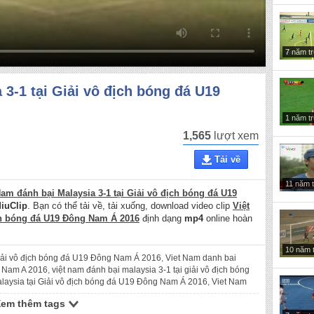
7 năm t
 3-1 tại Giải vô địch bóng đá U19
1 năm t
1,565
lượt xem
Tải về
11 năm 
Nam đánh bại Malaysia 3-1 tại Giải vô địch bóng đá U19
iuClip
. Bạn có thể tải về, tải xuống, download video clip
Việt
ịch bóng đá U19 Đông Nam Á 2016
định dạng
mp4
online hoàn
10 năm 
Giải vô địch bóng đá U19 Đông Nam Á 2016
,
Viet Nam danh bai
g Nam A 2016
,
việt nam đánh bại malaysia 3-1 tại giải vô địch bóng
laysia tại Giải vô địch bóng đá U19 Đông Nam Á 2016
,
Viet Nam
9 Dong Nam A 2016
,
việt nam đánh bại malaysia tại giải vô địch bóng
Xem thêm tags