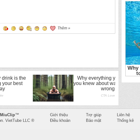
Thêm »
MiuClip
™
Giới thiệu
Trợ giúp
Liên hệ
on.
VietTube LLC
®
Điều khoản
Bảo mật
Thống kê