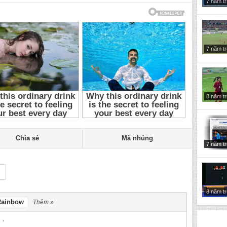
7 năm t
7 năm t
8 năm t
Chia sẻ
Mã nhúng
7 năm t
8 năm t
Rainbow
Thêm »