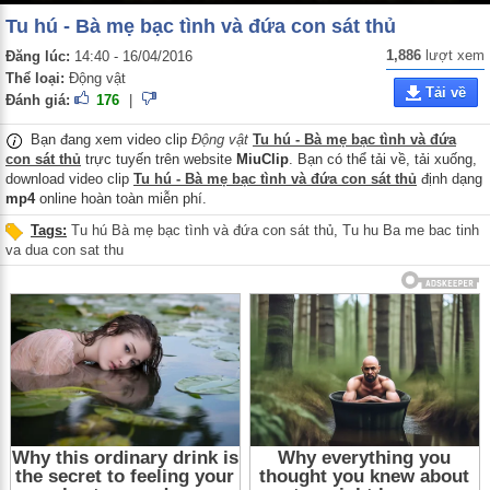
Tu hú - Bà mẹ bạc tình và đứa con sát thủ
1,886
lượt xem
Đăng lúc:
14:40 - 16/04/2016
Thể loại:
Động vật
Tải về
Đánh giá:
176
|
Bạn đang xem video clip
Động vật
Tu hú - Bà mẹ bạc tình và đứa
con sát thủ
trực tuyến trên website
MiuClip
. Bạn có thể tải về, tải xuống,
download video clip
Tu hú - Bà mẹ bạc tình và đứa con sát thủ
định dạng
mp4
online hoàn toàn miễn phí.
Tags:
Tu hú Bà mẹ bạc tình và đứa con sát thủ
,
Tu hu Ba me bac tinh
va dua con sat thu