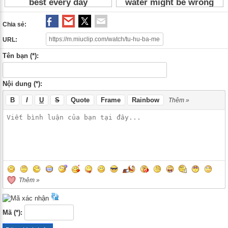
Chia sẻ:
URL:
Tên bạn (*):
Nội dung (*):
B
I
U
S
Quote
Frame
Rainbow
Thêm »
Thêm »
Mã (*):