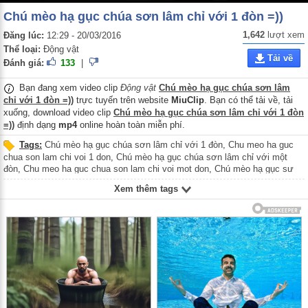
Chú mèo hạ gục chúa sơn lâm chỉ với 1 đòn =))
1,642
lượt xem
Đăng lúc:
12:29 - 20/03/2016
Thể loại:
Động vật
Tải về
Đánh giá:
133
|
Bạn đang xem video clip
Động vật
Chú mèo hạ gục chúa sơn lâm
chỉ với 1 đòn =))
trực tuyến trên website
MiuClip
. Bạn có thể tải về, tải
xuống, download video clip
Chú mèo hạ gục chúa sơn lâm chỉ với 1 đòn
=))
định dạng
mp4
online hoàn toàn miễn phí.
Tags:
Chú mèo hạ gục chúa sơn lâm chỉ với 1 đòn
,
Chu meo ha guc
chua son lam chi voi 1 don
,
Chú mèo hạ gục chúa sơn lâm chỉ với một
đòn
,
Chu meo ha guc chua son lam chi voi mot don
,
Chú mèo hạ gục sư
tử chỉ với 1 đòn
,
Chu meo ha guc su tu chi voi 1 don
,
Chú mèo hạ gục sư
Xem thêm tags
tử chỉ với một đòn
,
Chu meo ha guc su tu chi voi mot don