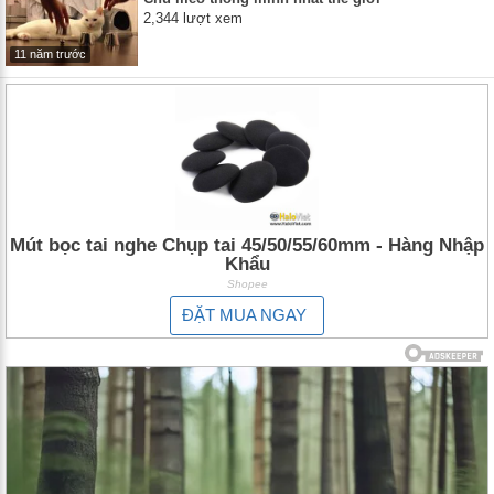
2,344 lượt xem
11 năm trước
Mút bọc tai nghe Chụp tai 45/50/55/60mm - Hàng Nhập
Khẩu
Shopee
ĐẶT MUA NGAY