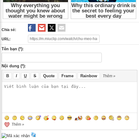
Chia sẻ:
URL:
Tên bạn (*):
Nội dung (*):
B
I
U
S
Quote
Frame
Rainbow
Thêm »
Thêm »