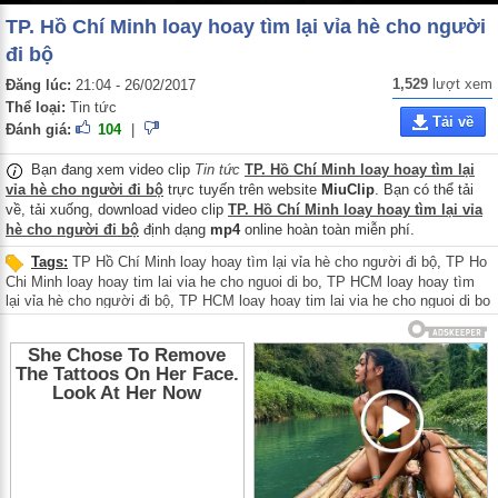
TP. Hồ Chí Minh loay hoay tìm lại vỉa hè cho người
đi bộ
1,529
lượt xem
Đăng lúc:
21:04 - 26/02/2017
Thể loại:
Tin tức
Tải về
Đánh giá:
104
|
Bạn đang xem video clip
Tin tức
TP. Hồ Chí Minh loay hoay tìm lại
vỉa hè cho người đi bộ
trực tuyến trên website
MiuClip
. Bạn có thể tải
về, tải xuống, download video clip
TP. Hồ Chí Minh loay hoay tìm lại vỉa
hè cho người đi bộ
định dạng
mp4
online hoàn toàn miễn phí.
Tags:
TP Hồ Chí Minh loay hoay tìm lại vỉa hè cho người đi bộ
,
TP Ho
Chi Minh loay hoay tim lai via he cho nguoi di bo
,
TP HCM loay hoay tìm
lại vỉa hè cho người đi bộ
,
TP HCM loay hoay tim lai via he cho nguoi di bo