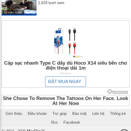
1,633 lượt xem
10 năm trước
Cáp sạc nhanh Type C dây dù Hoco X14 siêu bền cho
điện thoại dài 1m
Shopee
ĐẶT MUA NGAY
Giới thiệu
Điều khoản
Trợ giúp
Bảo mật
Liên hệ
Thống kê
Rss
Facebook