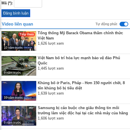
Mã (*):
Video liên quan
Tự động phát
Tổng thống Mỹ Barack Obama thăm chính thức
Tiếp theo
Việt Nam
1,626 lượt xem
10 năm trước
Việt Nam bố trí hỏa lực mạnh bảo vệ đảo Phú
Quốc
1,445 lượt xem
9 năm trước
Khủng bố ở Paris, Pháp - Hơn 150 người chết, 8
tên khủng bố bị tiêu diệt
1,639 lượt xem
10 năm trước
Samsung bị cáo buộc che giấu thông tin môi
trường làm việc độc hại tại các nhà máy của hãng
1,606 lượt xem
9 năm trước