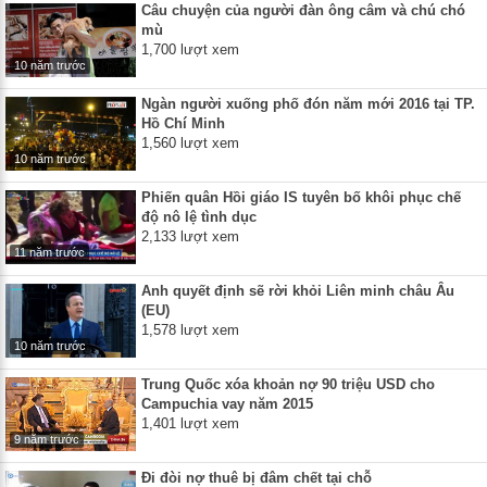
Câu chuyện của người đàn ông câm và chú chó
mù
1,700 lượt xem
10 năm trước
Ngàn người xuống phố đón năm mới 2016 tại TP.
Hồ Chí Minh
1,560 lượt xem
10 năm trước
Phiến quân Hồi giáo IS tuyên bố khôi phục chế
độ nô lệ tình dục
2,133 lượt xem
11 năm trước
Anh quyết định sẽ rời khỏi Liên minh châu Âu
(EU)
1,578 lượt xem
10 năm trước
Trung Quốc xóa khoản nợ 90 triệu USD cho
Campuchia vay năm 2015
1,401 lượt xem
9 năm trước
Đi đòi nợ thuê bị đâm chết tại chỗ