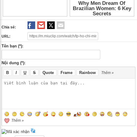
Chia sẻ:
URL:
Tên bạn (*):
Nội dung (*):
B
I
U
S
Quote
Frame
Rainbow
Thêm »
Thêm »