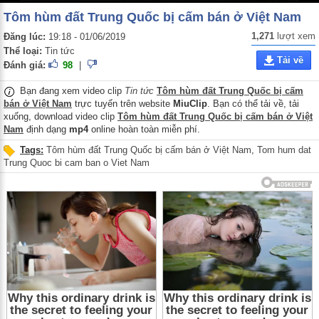
Tôm hùm đất Trung Quốc bị cấm bán ở Việt Nam
1,271
lượt xem
Đăng lúc:
19:18 - 01/06/2019
Thể loại:
Tin tức
Tải về
Đánh giá:
98
|
Bạn đang xem video clip
Tin tức
Tôm hùm đất Trung Quốc bị cấm
bán ở Việt Nam
trực tuyến trên website
MiuClip
. Bạn có thể tải về, tải
xuống, download video clip
Tôm hùm đất Trung Quốc bị cấm bán ở Việt
Nam
định dạng
mp4
online hoàn toàn miễn phí.
Tags:
Tôm hùm đất Trung Quốc bị cấm bán ở Việt Nam
,
Tom hum dat
Trung Quoc bi cam ban o Viet Nam