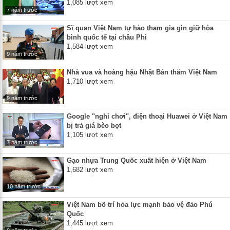
1,085 lượt xem
7 năm trước
Sĩ quan Việt Nam tự hào tham gia gìn giữ hòa
bình quốc tế tại châu Phi
1,584 lượt xem
9 năm trước
Nhà vua và hoàng hậu Nhật Bản thăm Việt Nam
1,710 lượt xem
9 năm trước
Google "nghỉ chơi", điện thoại Huawei ở Việt Nam
bị trả giá bèo bọt
1,105 lượt xem
7 năm trước
Gạo nhựa Trung Quốc xuất hiện ở Việt Nam
1,682 lượt xem
10 năm trước
Việt Nam bố trí hỏa lực mạnh bảo vệ đảo Phú
Quốc
1,445 lượt xem