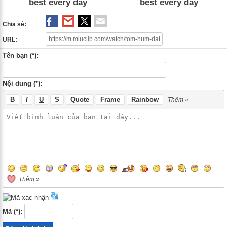
Chia sẻ:
URL:
Tên bạn (*):
Nội dung (*):
B
I
U
S
Quote
Frame
Rainbow
Thêm »
Thêm »
Mã (*):