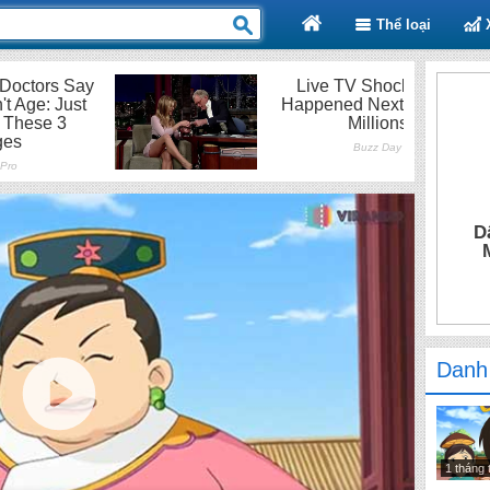
Thể loại
D
Danh
1 tháng 