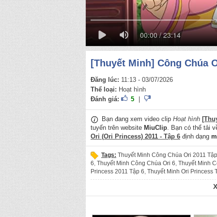
00:00 / 23:14
[Thuyết Minh] Công Chúa Or
Đăng lúc:
11:13 - 03/07/2026
Thể loại:
Hoạt hình
Đánh giá:
5
|
Bạn đang xem video clip
Hoạt hình
[Thu
tuyến trên website
MiuClip
. Bạn có thể tải 
Ori (Ori Princess) 2011 - Tập 6
định dạng
m
Tags:
Thuyết Minh Công Chúa Ori 2011 Tập
6
,
Thuyết Minh Công Chúa Ori 6
,
Thuyết Minh C
Princess 2011 Tập 6
,
Thuyết Minh Ori Princess 
Thuyết Minh Ori Princess
,
Công Chúa Ori 2011 
Công Chúa Ori 2011
,
Công Chúa Ori
,
Ori Princ
Ori Princess
,
Phim hoạt hình Trung Quốc
,
Phim 
6
,
Thuyet Minh Cong Chua Ori Tap 6
,
Thuyet Mi
Cong Chua Ori 2011
,
Thuyet Minh Cong Chua O