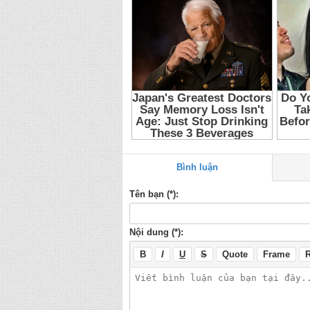
Tap 6
,
Thuyet Minh Ori Princess 6
,
Thuyet Minh 
Tap 6
,
Cong Chua Ori Tap 6
,
Cong Chua Ori 6
,
2011 Tap 6
,
Ori Princess Tap 6
,
Phim hoat hinh 
Bình luận
Tên bạn (*):
Nội dung (*):
B
I
U
S
Quote
Frame