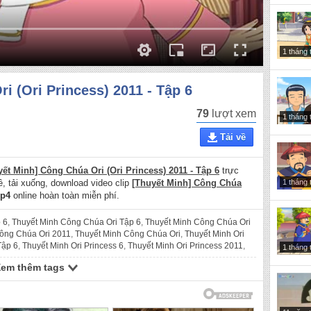
1 tháng 
i (Ori Princess) 2011 - Tập 6
79
lượt xem
1 tháng 
Tải về
yết Minh] Công Chúa Ori (Ori Princess) 2011 - Tập 6
trực
1 tháng 
về, tải xuống, download video clip
[Thuyết Minh] Công Chúa
p4
online hoàn toàn miễn phí.
 6
,
Thuyết Minh Công Chúa Ori Tập 6
,
Thuyết Minh Công Chúa Ori
ông Chúa Ori 2011
,
Thuyết Minh Công Chúa Ori
,
Thuyết Minh Ori
Tập 6
,
Thuyết Minh Ori Princess 6
,
Thuyết Minh Ori Princess 2011
,
1 tháng 
Tập 6
,
Công Chúa Ori Tập 6
,
Công Chúa Ori 6
,
Công Chúa Ori 6
,
Xem thêm tags
ess 2011 Tập 6
,
Ori Princess Tập 6
,
Ori Princess 6
,
Ori Princess 2011
,
hoạt hình
,
Phim Trung Quốc
,
Thuyet Minh Cong Chua Ori 2011 Tap
nh Cong Chua Ori 6
,
Thuyet Minh Cong Chua Ori 6
,
Thuyet Minh
ri
,
Thuyet Minh Ori Princess 2011 Tap 6
,
Thuyet Minh Ori Princess