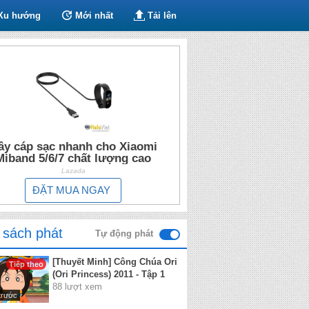
Xu hướng
Mới nhất
Tải lên
ây cáp sạc nhanh cho Xiaomi
Miband 5/6/7 chất lượng cao
Lazada
ĐẶT MUA NGAY
 sách phát
Tự động phát
[Thuyết Minh] Công Chúa Ori
Tiếp theo
(Ori Princess) 2011 - Tập 1
88 lượt xem
trước