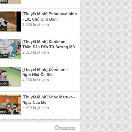
trước
[Thuyết Minh] Phim hoạt hình
- 101 Chú Chó Đốm
1,636 lượt xem
rước
[Thuyết Minh] Đôrêmon -
Thần Đèn Đến Từ Sương Mù
2,310 lượt xem
trước
[Thuyết Minh] Đôrêmon -
Ngôi Nhà Ốc Sên
4,654 lượt xem
trước
[Thuyết Minh] Nhóc Maruko -
Ngày Của Mẹ
2,813 lượt xem
trước