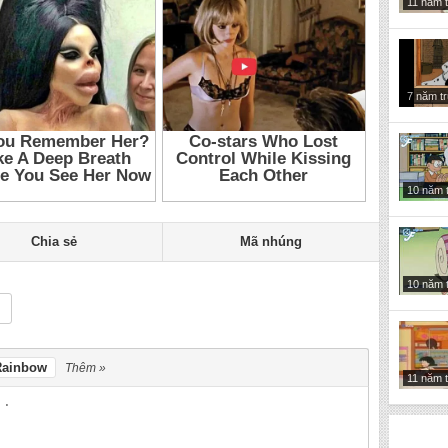
11 năm 
Ori Princess 2011
,
Thuyet Minh Ori Princess
,
Cong Chua Ori 2011
Cong Chua Ori 6
,
Cong Chua Ori 2011
,
Cong Chua Ori
,
Ori Princess
Trung Quoc
,
Phim hoat hinh
,
Phim Trung Quoc
7 năm t
10 năm 
Chia sẻ
Mã nhúng
10 năm 
Rainbow
Thêm »
11 năm 