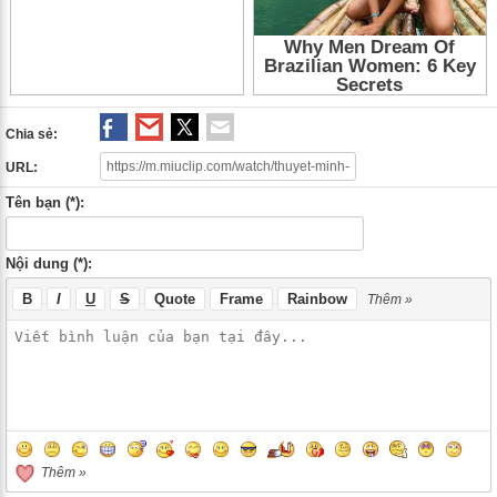
Princess 5
,
Thuyet Minh Ori Princess 2011
,
Thuyet Minh Ori Princess
,
Cong Chua Ori 2011 Tap 5
,
Cong Chua Ori Tap 5
,
Cong Chua Ori 5
,
Cong
Chua Ori 5
,
Cong Chua Ori 2011
,
Cong Chua Ori
,
Ori Princess 2011 Tap 5
,
Ori Princess Tap 5
,
Phim hoat hinh Trung Quoc
,
Phim hoat hinh
,
Phim
Trung Quoc
Chia sẻ:
URL:
Tên bạn (*):
Nội dung (*):
B
I
U
S
Quote
Frame
Rainbow
Thêm »
Thêm »