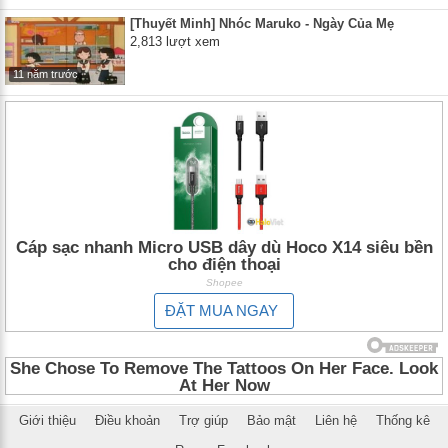
[Thuyết Minh] Nhóc Maruko - Ngày Của Mẹ
2,813 lượt xem
11 năm trước
Cáp sạc nhanh Micro USB dây dù Hoco X14 siêu bền
cho điện thoại
Shopee
ĐẶT MUA NGAY
Giới thiệu
Điều khoản
Trợ giúp
Bảo mật
Liên hệ
Thống kê