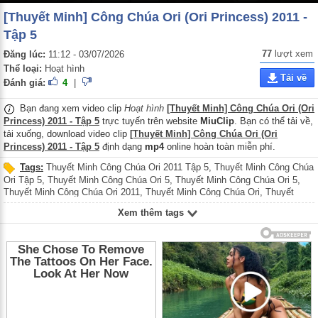
[Thuyết Minh] Công Chúa Ori (Ori Princess) 2011 -
Tập 5
77
lượt xem
Đăng lúc:
11:12 - 03/07/2026
Thể loại:
Hoạt hình
Tải về
Đánh giá:
4
|
Bạn đang xem video clip
Hoạt hình
[Thuyết Minh] Công Chúa Ori (Ori
Princess) 2011 - Tập 5
trực tuyến trên website
MiuClip
. Bạn có thể tải về,
tải xuống, download video clip
[Thuyết Minh] Công Chúa Ori (Ori
Princess) 2011 - Tập 5
định dạng
mp4
online hoàn toàn miễn phí.
Tags:
Thuyết Minh Công Chúa Ori 2011 Tập 5
,
Thuyết Minh Công Chúa
Ori Tập 5
,
Thuyết Minh Công Chúa Ori 5
,
Thuyết Minh Công Chúa Ori 5
,
Thuyết Minh Công Chúa Ori 2011
,
Thuyết Minh Công Chúa Ori
,
Thuyết
Minh Ori Princess 2011 Tập 5
,
Thuyết Minh Ori Princess Tập 5
,
Thuyết
Xem thêm tags
Minh Ori Princess 5
,
Thuyết Minh Ori Princess 2011
,
Thuyết Minh Ori
Princess
,
Công Chúa Ori 2011 Tập 5
,
Công Chúa Ori Tập 5
,
Công Chúa Ori
5
,
Công Chúa Ori 5
,
Công Chúa Ori 2011
,
Công Chúa Ori
,
Ori Princess
2011 Tập 5
,
Ori Princess Tập 5
,
Ori Princess 5
,
Ori Princess 2011
,
Ori
Princess
,
Phim hoạt hình Trung Quốc
,
Phim hoạt hình
,
Phim Trung Quốc
,
Thuyet Minh Cong Chua Ori 2011 Tap 5
,
Thuyet Minh Cong Chua Ori Tap 5
,
Thuyet Minh Cong Chua Ori 5
,
Thuyet Minh Cong Chua Ori 5
,
Thuyet Minh
Cong Chua Ori 2011
,
Thuyet Minh Cong Chua Ori
,
Thuyet Minh Ori
Princess 2011 Tap 5
,
Thuyet Minh Ori Princess Tap 5
,
Thuyet Minh Ori