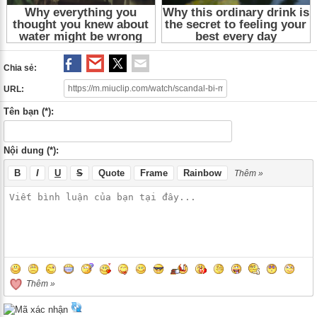
Chia sẻ:
URL:
Tên bạn (*):
Nội dung (*):
B
I
U
S
Quote
Frame
Rainbow
Thêm »
Thêm »