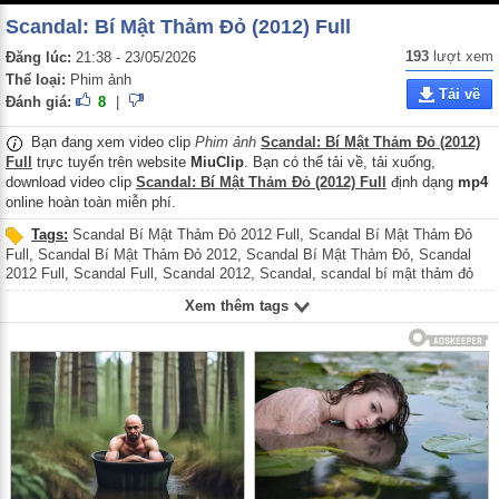
Scandal: Bí Mật Thảm Đỏ (2012) Full
193
lượt xem
Đăng lúc:
21:38 - 23/05/2026
Thể loại:
Phim ảnh
Tải về
Đánh giá:
8
|
Bạn đang xem video clip
Phim ảnh
Scandal: Bí Mật Thảm Đỏ (2012)
Full
trực tuyến trên website
MiuClip
. Bạn có thể tải về, tải xuống,
download video clip
Scandal: Bí Mật Thảm Đỏ (2012) Full
định dạng
mp4
online hoàn toàn miễn phí.
Tags:
Scandal Bí Mật Thảm Đỏ 2012 Full
,
Scandal Bí Mật Thảm Đỏ
Full
,
Scandal Bí Mật Thảm Đỏ 2012
,
Scandal Bí Mật Thảm Đỏ
,
Scandal
2012 Full
,
Scandal Full
,
Scandal 2012
,
Scandal
,
scandal bí mật thảm đỏ
2012 full
,
scandal bí mật thảm đỏ full
,
scandal bí mật thảm đỏ 2012
,
Xem thêm tags
scandal bí mật thảm đỏ
,
Phim tâm lý tình cảm Việt Nam
,
Phim tâm lý Việt
Nam
,
Phim tình cảm Việt Nam
,
Phim tâm lý tình cảm
,
Phim tâm lý
,
Phim
tình cảm
,
Phim Việt Nam
,
Scandal Bi Mat Tham Do 2012 Full
,
Scandal Bi
Mat Tham Do Full
,
Scandal Bi Mat Tham Do 2012
,
Scandal Bi Mat Tham
Do
,
Phim tam ly tinh cam Viet Nam
,
Phim tam ly Viet Nam
,
Phim tinh cam
Viet Nam
,
Phim tam ly tinh cam
,
Phim tam ly
,
Phim tinh cam
,
Phim Viet
Nam