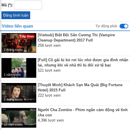
Mã (*):
Video liên quan
Tự động phát
[Vietsub] Biệt Đội Săn Cương Thi (Vampire
Tiếp theo
Cleanup Department) 2017 Full
258 lượt xem
2 tháng trước
[Full] Cô gái bị bỏ rơi lúc nhỏ được gia đình nhận
lại, nhưng khi về nhà thì bị đối xử tệ bạc
521 lượt xem
1 năm trước
[Thuyết Minh] Khách Sạn Ma Quái (Big Fortune
Hotel) 2015 Full
222 lượt xem
2 tháng trước
Người Cha Zombie - Phim ngắn cảm động về tình
cha con
4,396 lượt xem
10 năm trước