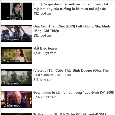
[Full] Cô gái được tái sinh về 10 năm trước, lật
mặt hot boy của trường là kẻ mưu mô độc ác
432 lượt xem
1 năm trước
Giải Cứu Thần Chết (2009) Full - Đông Nhi, Minh
Hằng, Chí Thiện
131 lượt xem
2 tháng trước
Mắt Biếc teaser
1,501 lượt xem
7 năm trước
[Vietsub] Tàn Cuộc Thái Bình Dương (Oba: The
Last Samurai) 2011 Full
311 lượt xem
2 tháng trước
Đoạn phim bị cấm chiếu trong "Lộc Đỉnh Ký" 2008
2,568 lượt xem
10 năm trước
Trailer phim "Bí Mật Thảm Đỏ" (Scandal) 2012