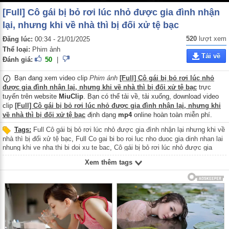
[Full] Cô gái bị bỏ rơi lúc nhỏ được gia đình nhận
lại, nhưng khi về nhà thì bị đối xử tệ bạc
520
lượt xem
Đăng lúc:
00:34 - 21/01/2025
Thể loại:
Phim ảnh
Tải về
Đánh giá:
50
|
Bạn đang xem video clip
Phim ảnh
[Full] Cô gái bị bỏ rơi lúc nhỏ
được gia đình nhận lại, nhưng khi về nhà thì bị đối xử tệ bạc
trực
tuyến trên website
MiuClip
. Bạn có thể tải về, tải xuống, download video
clip
[Full] Cô gái bị bỏ rơi lúc nhỏ được gia đình nhận lại, nhưng khi
về nhà thì bị đối xử tệ bạc
định dạng
mp4
online hoàn toàn miễn phí.
Tags:
Full Cô gái bị bỏ rơi lúc nhỏ được gia đình nhận lại nhưng khi về
nhà thì bị đối xử tệ bạc
,
Full Co gai bi bo roi luc nho duoc gia dinh nhan lai
nhung khi ve nha thi bi doi xu te bac
,
Cô gái bị bỏ rơi lúc nhỏ được gia
đình nhận lại Full
,
Co gai bi bo roi luc nho duoc gia dinh nhan lai Full
Xem thêm tags