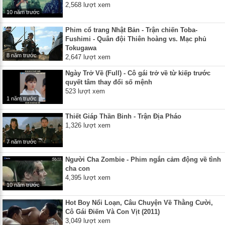
2,568 lượt xem
10 năm trước
Phim cổ trang Nhật Bản - Trận chiến Toba-
Fushimi - Quân đội Thiên hoàng vs. Mạc phủ
Tokugawa
8 năm trước
2,647 lượt xem
Ngày Trở Về (Full) - Cô gái trở về từ kiếp trước
quyết tâm thay đổi số mệnh
523 lượt xem
1 năm trước
Thiết Giáp Thần Binh - Trận Địa Pháo
1,326 lượt xem
7 năm trước
Người Cha Zombie - Phim ngắn cảm động về tình
cha con
4,395 lượt xem
10 năm trước
Hot Boy Nổi Loạn, Câu Chuyện Về Thằng Cười,
Cô Gái Điếm Và Con Vịt (2011)
3,049 lượt xem