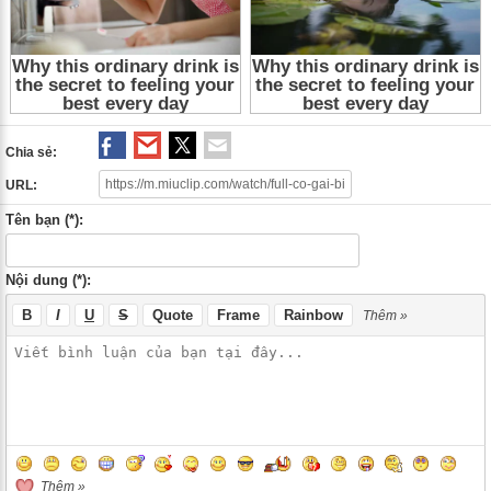
Chia sẻ:
URL:
Tên bạn (*):
Nội dung (*):
B
I
U
S
Quote
Frame
Rainbow
Thêm »
Thêm »