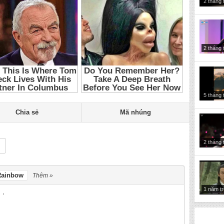
2 tháng 
2 tháng 
5 tháng 
Chia sẻ
Mã nhúng
2 tháng 
Rainbow
Thêm »
1 năm t