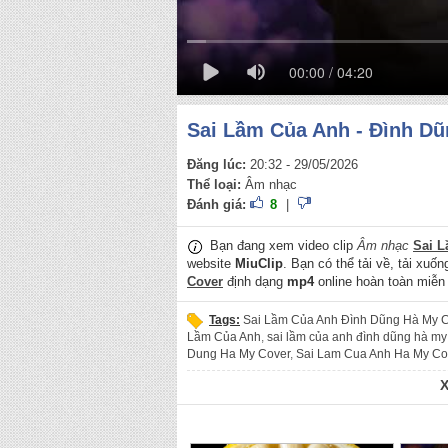
00:00 / 04:20
Sai Lầm Của Anh - Đình Dũ
Đăng lúc:
20:32 - 29/05/2026
Thể loại:
Âm nhạc
Đánh giá:
8
|
Bạn đang xem video clip
Âm nhạc
Sai L
website
MiuClip
. Bạn có thể tải về, tải xuố
Cover
định dạng
mp4
online hoàn toàn miễn 
Tags:
Sai Lầm Của Anh Đình Dũng Hà My 
Lầm Của Anh
,
sai lầm của anh đình dũng hà my
Dung Ha My Cover
,
Sai Lam Cua Anh Ha My Co
Ha My
,
Ha My