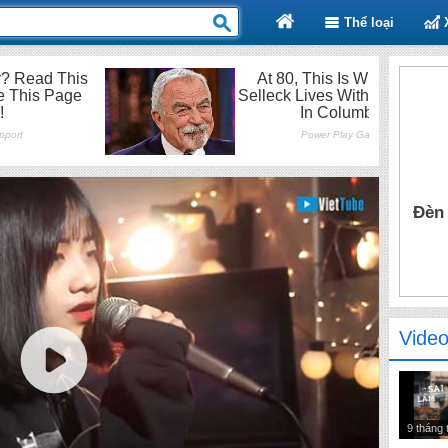
Thể loại
Đèn 
Video
9 tháng 