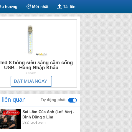
Xu hướng
Mới nhất
Tải lên
led 8 bóng siêu sáng cắm cổng
USB - Hàng Nhập Khẩu
Lazada
ĐẶT MUA NGAY
 liên quan
Tự động phát
Sai Lầm Của Anh (Lofi Ver) -
Tiếp theo
Đình Dũng x Lim
372 lượt xem
trước