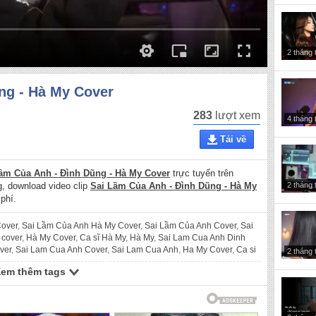
2 tháng 
ng - Hà My Cover
283
lượt xem
4 tháng 
Tải về
ầm Của Anh - Đình Dũng - Hà My Cover
trực tuyến trên
2 tháng 
ng, download video clip
Sai Lầm Của Anh - Đình Dũng - Hà My
phí.
Cover
,
Sai Lầm Của Anh Hà My Cover
,
Sai Lầm Của Anh Cover
,
Sai
 cover
,
Hà My Cover
,
Ca sĩ Hà My
,
Hà My
,
Sai Lam Cua Anh Dinh
ver
,
Sai Lam Cua Anh Cover
,
Sai Lam Cua Anh
,
Ha My Cover
,
Ca si
2 tháng 
Xem thêm tags