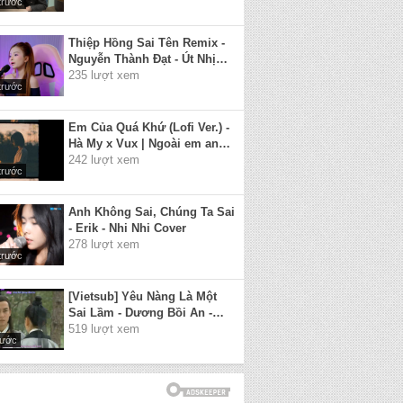
trước
Thiệp Hồng Sai Tên Remix -
Nguyễn Thành Đạt - Út Nhị
Mino Cover | Anh viết thiệp
235 lượt xem
trước
hồng tên anh thì đúng...
Em Của Quá Khứ (Lofi Ver.) -
Hà My x Vux | Ngoài em anh
có những ai bên anh hiện
242 lượt xem
trước
tại...
Anh Không Sai, Chúng Ta Sai
- Erik - Nhi Nhi Cover
278 lượt xem
trước
[Vietsub] Yêu Nàng Là Một
Sai Lầm - Dương Bồi An -
OST Lương Sơn Bá Chúc
519 lượt xem
rước
Anh Đài 2007