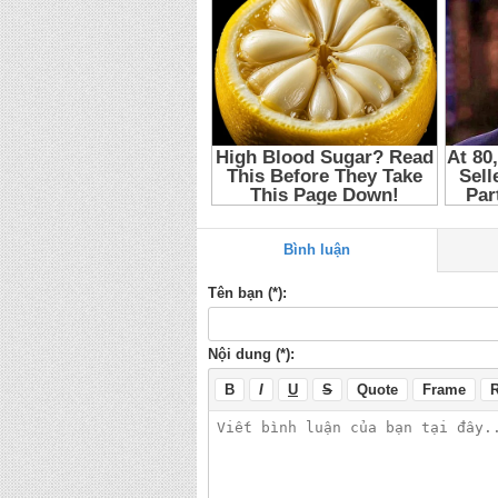
Bình luận
Tên bạn (*):
Nội dung (*):
B
I
U
S
Quote
Frame