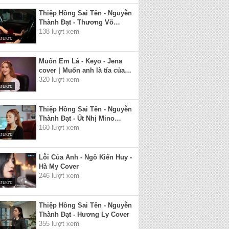
Thiệp Hồng Sai Tên - Nguyễn
Thành Đạt - Thương Võ
Cover | Em viết thiệp hồng
138 lượt xem
trước
tên em thì đúng...
Muốn Em Là - Keyo - Jena
cover | Muốn anh là tía của
con em ở sau này...
320 lượt xem
trước
Thiệp Hồng Sai Tên - Nguyễn
Thành Đạt - Út Nhị Mino
Cover | Anh viết thiệp hồng
160 lượt xem
trước
tên anh thì đúng...
Lỗi Của Anh - Ngô Kiến Huy -
Hà My Cover
246 lượt xem
trước
Thiệp Hồng Sai Tên - Nguyễn
Thành Đạt - Hương Ly Cover
355 lượt xem