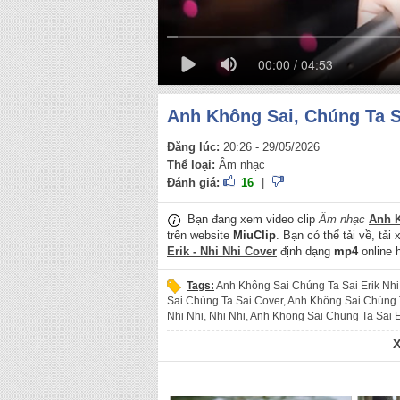
00:00 / 04:53
Anh Không Sai, Chúng Ta Sa
Đăng lúc:
20:26 - 29/05/2026
Thể loại:
Âm nhạc
Đánh giá:
16
|
Bạn đang xem video clip
Âm nhạc
Anh K
trên website
MiuClip
. Bạn có thể tải về, tải
Erik - Nhi Nhi Cover
định dạng
mp4
online 
Tags:
Anh Không Sai Chúng Ta Sai Erik Nhi
Sai Chúng Ta Sai Cover
,
Anh Không Sai Chúng T
Nhi Nhi
,
Nhi Nhi
,
Anh Khong Sai Chung Ta Sai E
Khong Sai Chung Ta Sai Cover
,
Anh Khong Sai 