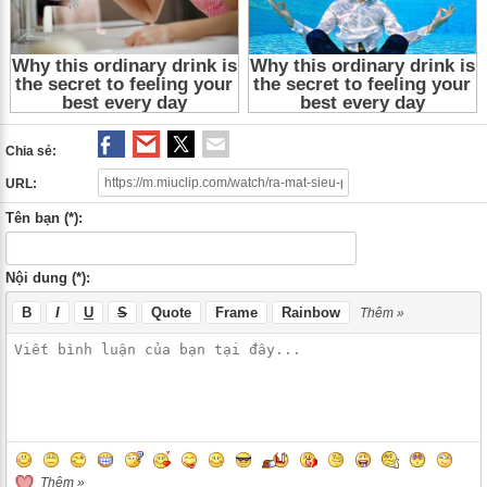
Chia sẻ:
URL:
Tên bạn (*):
Nội dung (*):
B
I
U
S
Quote
Frame
Rainbow
Thêm »
Thêm »