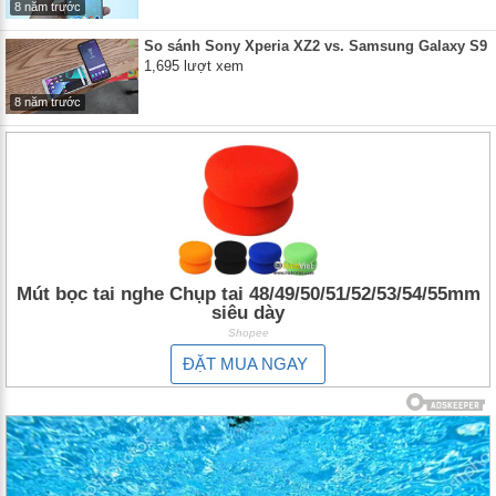
8 năm trước
So sánh Sony Xperia XZ2 vs. Samsung Galaxy S9
1,695 lượt xem
8 năm trước
Mút bọc tai nghe Chụp tai 48/49/50/51/52/53/54/55mm
siêu dày
Shopee
ĐẶT MUA NGAY