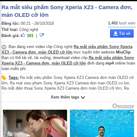
Ra mắt siêu phẩm Sony Xperia XZ3 - Camera đơn,
màn OLED cỡ lớn
1,402
lượt xem
Đăng lúc:
00:21 - 26/10/2018
Thể loại:
Công nghệ
Tải về
Đánh giá:
101
|
Bạn đang xem video clip
Công nghệ
Ra mắt siêu phẩm Sony Xperia
XZ3 - Camera đơn, màn OLED cỡ lớn
trực tuyến trên website
MiuClip
.
Bạn có thể tải về, tải xuống, download video clip
Ra mắt siêu phẩm Sony
Xperia XZ3 - Camera đơn, màn OLED cỡ lớn
định dạng
mp4
online hoàn
toàn miễn phí.
Tags:
Ra mắt siêu phẩm Sony Xperia XZ3 Camera đơn màn OLED cỡ
lớn
,
Ra mat sieu pham Sony Xperia XZ3 Camera don man OLED co lon
,
Ra mắt điện thoại Sony Xperia XZ3 Camera đơn màn OLED cỡ lớn
,
Ra
mat dien thoai Sony Xperia XZ3 Camera don man OLED co lon
,
Ra mắt
Xem thêm tags
smartphone Sony Xperia XZ3 Camera đơn màn OLED cỡ lớn
,
Ra mat
smartphone Sony Xperia XZ3 Camera don man OLED co lon