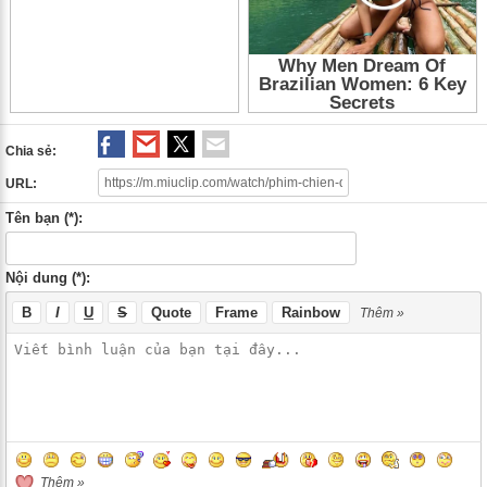
Chia sẻ:
URL:
Tên bạn (*):
Nội dung (*):
B
I
U
S
Quote
Frame
Rainbow
Thêm »
Thêm »