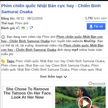
Phim chiến quốc Nhật Bản cực hay - Chiến Binh
Samurai Osaka
1,792
lượt xem
Đăng lúc:
08:52 - 08/12/2018
Thể loại:
Phim ảnh
Tải về
Đánh giá:
79
|
Bạn đang xem video clip
Phim ảnh
Phim chiến quốc Nhật Bản cực
hay - Chiến Binh Samurai Osaka
trực tuyến trên website
MiuClip
. Bạn
có thể tải về, tải xuống, download video clip
Phim chiến quốc Nhật Bản
cực hay - Chiến Binh Samurai Osaka
định dạng
mp4
online hoàn toàn
miễn phí.
Tags:
Phim chiến quốc Nhật Bản cực hay Chiến Binh Samurai Osaka
,
Phim chien quoc Nhat Ban cuc hay Chien Binh Samurai Osaka
,
Phim
chiến quốc Nhật Bản Chiến Binh Samurai Osaka
,
Phim chien quoc Nhat
Ban Chien Binh Samurai Osaka
,
Phim cổ trang Nhật Bản
,
Phim co trang
Xem thêm tags
Nhat Ban