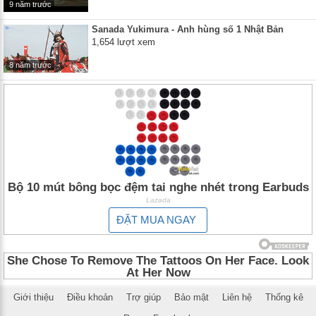
9 năm trước
Sanada Yukimura - Anh hùng số 1 Nhật Bản
1,654 lượt xem
8 năm trước
Bộ 10 mút bông bọc đệm tai nghe nhét trong Earbuds
Lazada
ĐẶT MUA NGAY
Giới thiệu
Điều khoản
Trợ giúp
Bảo mật
Liên hệ
Thống kê