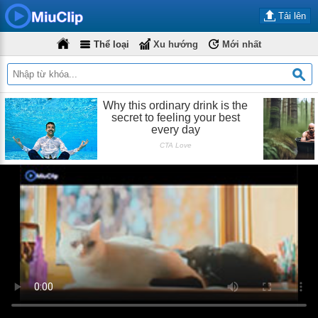
Tải lên
Thể loại
Xu hướng
Mới nhất