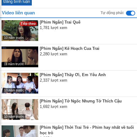
Video liên quan
Tự động phát
[Phim Ngắn] Trai Quê
Tiếp theo
1,781 lượt xem
10 năm trước
[Phim Ngắn] Kế Hoạch Cua Trai
2,280 lượt xem
11 năm trước
[Phim Ngắn] Thầy Ơi, Em Yêu Anh
2,337 lượt xem
10 năm trước
[Phim Ngắn] Tớ Ngốc Nhưng Tớ Thích Cậu
1,692 lượt xem
10 năm trước
[Phim Ngắn] Thời Trai Trẻ - Phim hay nhất về tuổi
học trò