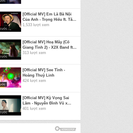
rước
bay theo gió ngàn...
[Official MV] Em Là Bà Nội
Của Anh - Trọng Hiếu ft. Tăng
Nhật Tuệ
1,533 lượt xem
trước
[Official MV] Hoạ Mây (Cố
Giang Tình 2) - X2X Band ft.
Dinhlong
313 lượt xem
trước
[Official MV] See Tình -
Hoàng Thuỳ Linh
424 lượt xem
rước
[Official MV] Kỳ Vọng Sai
Lầm - Nguyễn Đình Vũ x
Tăng Phúc x Yuno Bigboi
401 lượt xem
trước