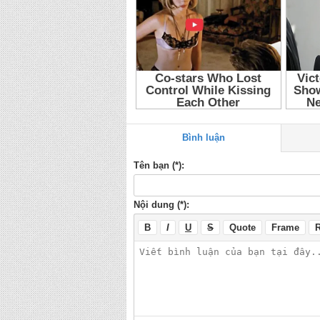
Bình luận
Tên bạn (*):
Nội dung (*):
B
I
U
S
Quote
Frame