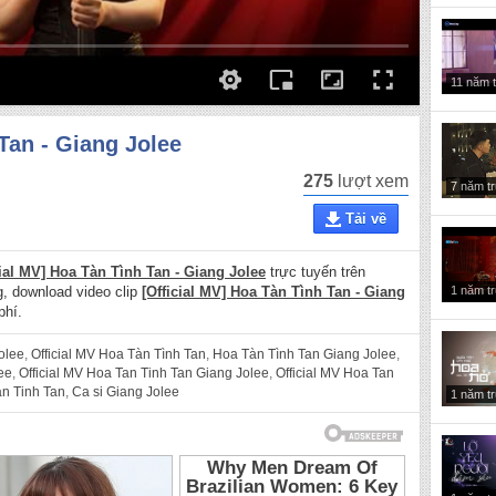
11 năm 
Tan - Giang Jolee
275
lượt xem
7 năm t
Tải về
cial MV] Hoa Tàn Tình Tan - Giang Jolee
trực tuyến trên
1 năm t
ng, download video clip
[Official MV] Hoa Tàn Tình Tan - Giang
phí.
olee
,
Official MV ⁣Hoa Tàn Tình Tan
,
Hoa Tàn Tình Tan Giang Jolee
,
ee
,
Official MV ⁣Hoa Tan Tinh Tan Giang Jolee
,
Official MV ⁣Hoa Tan
an Tinh Tan
,
Ca si Giang Jolee
1 năm t