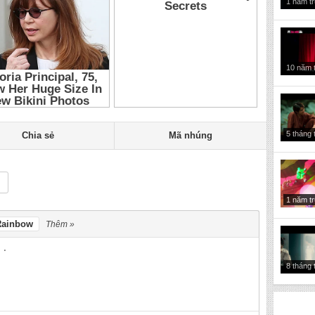
1 năm t
10 năm 
5 tháng 
Chia sẻ
Mã nhúng
1 năm t
Rainbow
Thêm »
8 tháng 