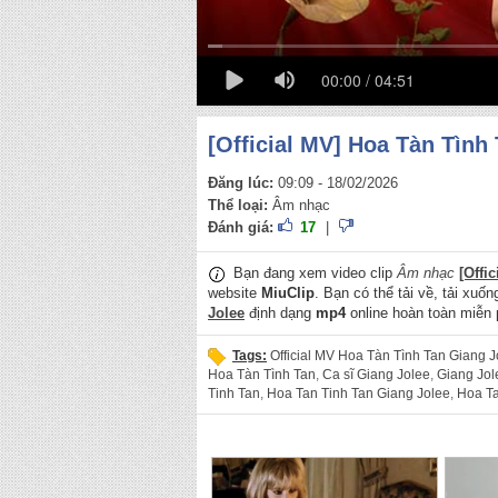
00:00 / 04:51
[Official MV] Hoa Tàn Tình 
Đăng lúc:
09:09 - 18/02/2026
Thể loại:
Âm nhạc
Đánh giá:
17
|
Bạn đang xem video clip
Âm nhạc
[Offi
website
MiuClip
. Bạn có thể tải về, tải xuố
Jolee
định dạng
mp4
online hoàn toàn miễn 
Tags:
Official MV ⁣Hoa Tàn Tình Tan Giang J
⁣Hoa Tàn Tình Tan
,
Ca sĩ Giang Jolee
,
Giang Jol
Tinh Tan
,
Hoa Tan Tinh Tan Giang Jolee
,
⁣Hoa T