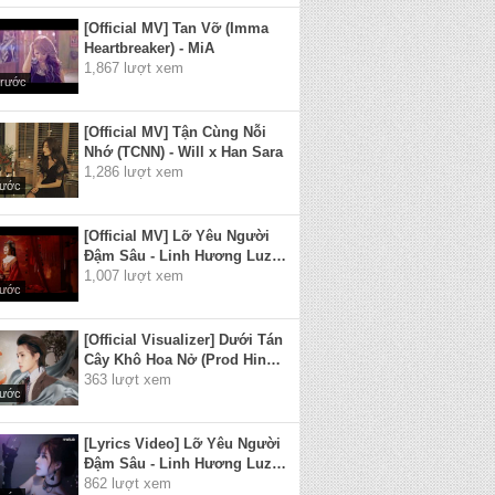
[Official MV] Tan Vỡ (Imma
Heartbreaker) - MiA
1,867 lượt xem
trước
[Official MV] Tận Cùng Nỗi
Nhớ (TCNN) - Will x Han Sara
1,286 lượt xem
rước
[Official MV] Lỡ Yêu Người
Đậm Sâu - Linh Hương Luz |
Cánh Hoa Tàn Tình Tan Và
1,007 lượt xem
rước
Em...
[Official Visualizer] Dưới Tán
Cây Khô Hoa Nở (Prod Hino) -
Jack (J97)
363 lượt xem
rước
[Lyrics Video] Lỡ Yêu Người
Đậm Sâu - Linh Hương Luz |
Cánh Hoa tàn tình tan và em
862 lượt xem