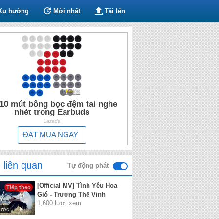
Xu hướng
Mới nhất
Tải lên
10 mút bông bọc đệm tai nghe
nhét trong Earbuds
Lazada
ĐẶT MUA NGAY
 liên quan
Tự động phát
[Official MV] Tình Yêu Hoa
Tiếp theo
Gió - Trương Thế Vinh
1,600 lượt xem
rước