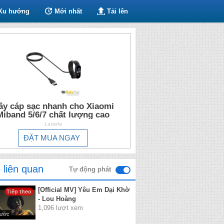
Xu hướng
Mới nhất
Tải lên
ây cáp sạc nhanh cho Xiaomi
Miband 5/6/7 chất lượng cao
Lazada
ĐẶT MUA NGAY
 liên quan
Tự động phát
[Official MV] Yêu Em Dại Khờ
Tiếp theo
- Lou Hoàng
1,096 lượt xem
rước