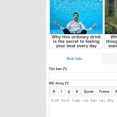
Bình luận
Tên bạn (*):
Nội dung (*):
B
I
U
S
Quote
Frame