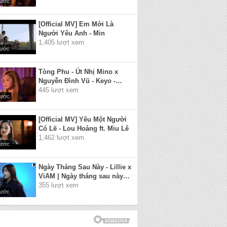
rước
Gái...
[Official MV] Em Mới Là
Người Yêu Anh - Min
1,405 lượt xem
rước
Tòng Phu - Út Nhị Mino x
Nguyễn Đình Vũ - Keyo -
Cover - Quá Khó Để Chăm Lo
445 lượt xem
rước
Một Người Con Gái
[Official MV] Yêu Một Người
Có Lẽ - Lou Hoàng ft. Miu Lê
1,462 lượt xem
rước
Ngày Tháng Sau Này - Lillie x
ViAM | Ngày tháng sau này
phải nhớ ở bên một người
355 lượt xem
rước
thật lòng