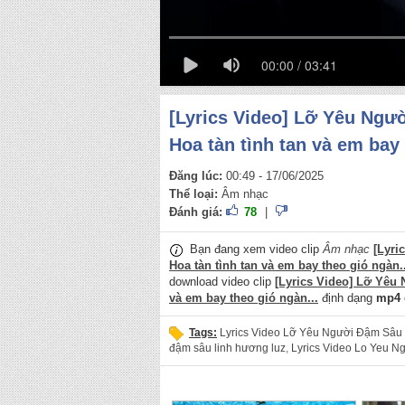
00:00 / 03:41
[Lyrics Video] Lỡ Yêu Ngư
Hoa tàn tình tan và em bay 
Đăng lúc:
00:49 - 17/06/2025
Thể loại:
Âm nhạc
Đánh giá:
78
|
Bạn đang xem video clip
Âm nhạc
[Lyri
Hoa tàn tình tan và em bay theo gió ngàn..
download video clip
[Lyrics Video] Lỡ Yêu
và em bay theo gió ngàn...
định dạng
mp4
Tags:
Lyrics Video Lỡ Yêu Người Đậm Sâu
đậm sâu linh hương luz
,
Lyrics Video Lo Yeu N