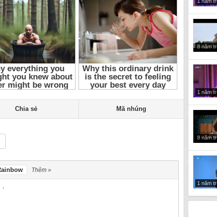
1 năm t
8 năm t
1 năm t
Chia sẻ
Mã nhúng
8 năm t
Rainbow
Thêm »
1 năm t