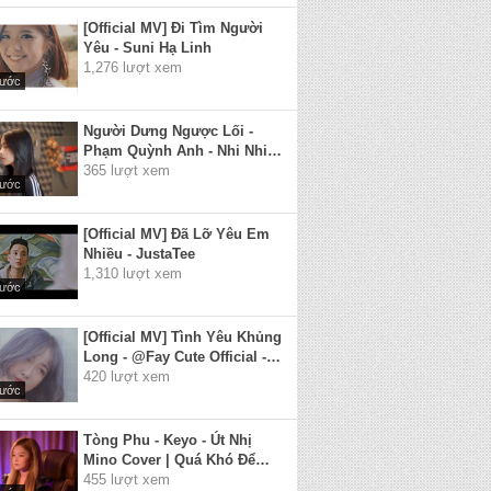
[Official MV] Đi Tìm Người
Yêu - Suni Hạ Linh
1,276 lượt xem
rước
Người Dưng Ngược Lối -
Phạm Quỳnh Anh - Nhi Nhi
Cover
365 lượt xem
rước
[Official MV] Đã Lỡ Yêu Em
Nhiều - JustaTee
1,310 lượt xem
rước
[Official MV] Tình Yêu Khủng
Long - @Fay Cute Official -
Chung Thanh Duy
420 lượt xem
rước
Tòng Phu - Keyo - Út Nhị
Mino Cover | Quá Khó Để
Chăm Lo Một Người Con
455 lượt xem