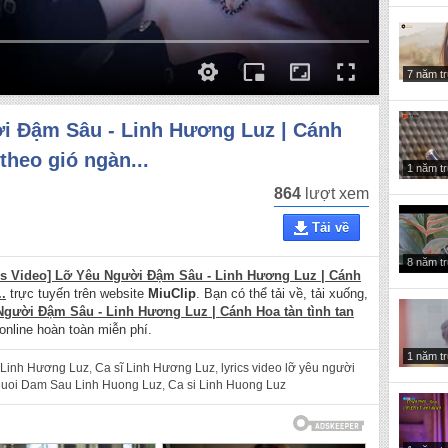
7 năm t
ời Đậm Sâu - Linh Hương Luz | Cánh
theo gió ngàn...
1 năm t
864
lượt xem
Tải về
8 năm t
cs Video] Lỡ Yêu Người Đậm Sâu - Linh Hương Luz | Cánh
.
trực tuyến trên website
MiuClip
. Bạn có thể tải về, tải xuống,
 Người Đậm Sâu - Linh Hương Luz | Cánh Hoa tàn tình tan
online hoàn toàn miễn phí.
1 năm t
 Linh Hương Luz
,
Ca sĩ Linh Hương Luz
,
lyrics video lỡ yêu người
guoi Dam Sau Linh Huong Luz
,
Ca si Linh Huong Luz