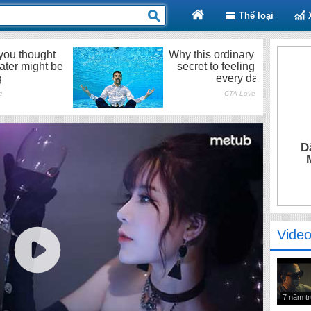
Thể loại
D
Video
7 năm t