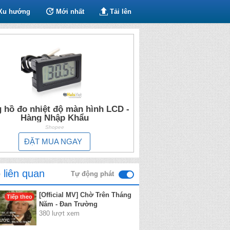
Xu hướng
Mới nhất
Tải lên
 hồ đo nhiệt độ màn hình LCD -
Hàng Nhập Khẩu
Shopee
ĐẶT MUA NGAY
 liên quan
Tự động phát
[Official MV] Chờ Trên Tháng
Tiếp theo
Năm - Đan Trường
380 lượt xem
rước