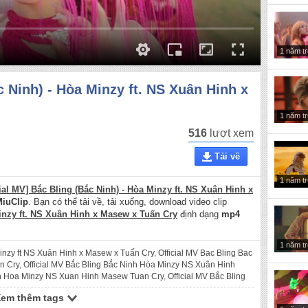
1 năm t
c Ninh) - Hòa Minzy ft. NS Xuân Hinh x
1 năm t
516
lượt xem
Tải về
1 năm t
cial MV] Bắc Bling (Bắc Ninh) - Hòa Minzy ft. NS Xuân Hinh x
iuClip
. Bạn có thể tải về, tải xuống, download video clip
Minzy ft. NS Xuân Hinh x Masew x Tuấn Cry
định dạng
mp4
1 năm t
Minzy ft NS Xuân Hinh x Masew x Tuấn Cry
,
Official MV Bac Bling Bac
n Cry
,
Official MV Bắc Bling Bắc Ninh Hòa Minzy NS Xuân Hinh
inh Hoa Minzy NS Xuan Hinh Masew Tuan Cry
,
Official MV Bắc Bling
,
Official MV Bac Bling Hoa Minzy ft NS Xuan Hinh x Masew x Tuan
Xem thêm tags
Hinh Masew Tuấn Cry
,
Official MV Bac Bling Hoa Minzy NS Xuan