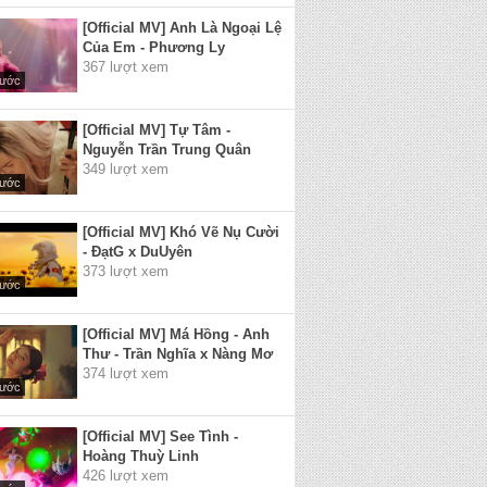
[Official MV] Anh Là Ngoại Lệ
Của Em - Phương Ly
367 lượt xem
rước
[Official MV] Tự Tâm -
Nguyễn Trần Trung Quân
349 lượt xem
rước
[Official MV] Khó Vẽ Nụ Cười
- ĐạtG x DuUyên
373 lượt xem
rước
[Official MV] Má Hồng - Anh
Thư - Trần Nghĩa x Nàng Mơ
374 lượt xem
rước
[Official MV] See Tình -
Hoàng Thuỳ Linh
426 lượt xem