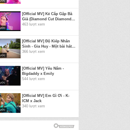
rước
[Official MV] Kẻ Cắp Gặp Bà
Già (Diamond Cut Diamond) -
Hoàng Thùy Linh
463 lượt xem
rước
[Official MV] Độ Kiếp Nhân
Sinh - Gia Huy - Một bài hát
viết về bậc chân tu Minh Tuệ
366 lượt xem
rước
[Official MV] Yêu Nắm -
Bigdaddy x Emily
544 lượt xem
rước
[Official MV] Em Gì Ơi - K-
ICM x Jack
340 lượt xem
rước