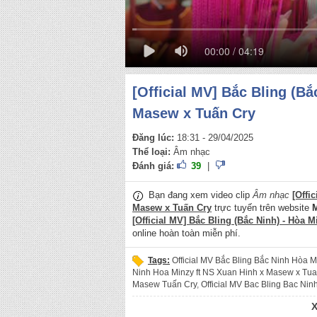
00:00 / 04:19
[Official MV] Bắc Bling (Bắ
Masew x Tuấn Cry
Đăng lúc:
18:31 - 29/04/2025
Thể loại:
Âm nhạc
Đánh giá:
39
|
Bạn đang xem video clip
Âm nhạc
[Offi
Masew x Tuấn Cry
trực tuyến trên website
M
[Official MV] Bắc Bling (Bắc Ninh) - Hòa 
online hoàn toàn miễn phí.
Tags:
Official MV Bắc Bling Bắc Ninh Hòa 
Ninh Hoa Minzy ft NS Xuan Hinh x Masew x Tua
Masew Tuấn Cry
,
Official MV Bac Bling Bac N
Hòa Minzy ft NS Xuân Hinh x Masew x Tuấn Cry
Cry
,
Official MV Bắc Bling Hòa Minzy NS Xuân 