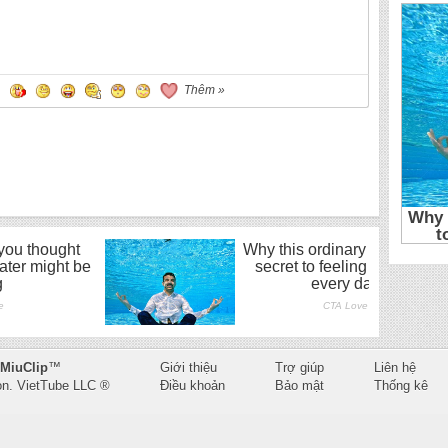
Thêm »
MiuClip
™
Giới thiệu
Trợ giúp
Liên hệ
on.
VietTube LLC
®
Điều khoản
Bảo mật
Thống kê