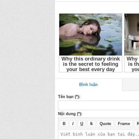
Hinh Masew Tuan Cry
,
Ca sĩ Hòa Minzy
,
Ca si 
Bình luận
Tên bạn (*):
Nội dung (*):
B
I
U
S
Quote
Frame