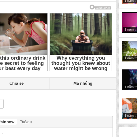
1 năm t
Hoa Minzy
1 năm t
1 năm t
Chia sẻ
Mã nhúng
1 năm t
1 năm t
Rainbow
Thêm »