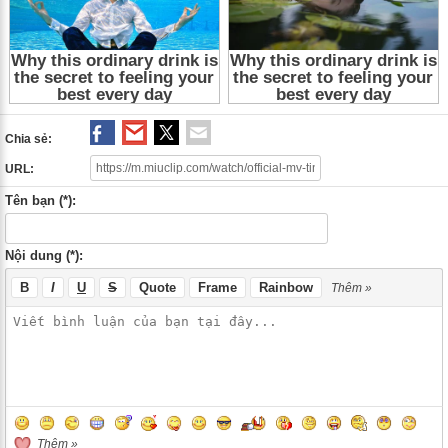
Chia sẻ:
URL:
Tên bạn (*):
Nội dung (*):
B
I
U
S
Quote
Frame
Rainbow
Thêm »
Thêm »