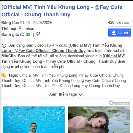
[Official MV] Tình Yêu Khủng Long - @Fay Cute
Official - Chung Thanh Duy
420
lượt xem
Đăng lúc:
21:23 - 29/04/2025
Thể loại:
Âm nhạc
Tải về
Đánh giá:
38
|
Bạn đang xem video clip
Âm nhạc
[Official MV] Tình Yêu Khủng
Long - @Fay Cute Official - Chung Thanh Duy
trực tuyến trên website
MiuClip
. Bạn có thể tải về, tải xuống, download video clip
[Official MV]
Tình Yêu Khủng Long - @Fay Cute Official - Chung Thanh Duy
định
dạng
mp4
online hoàn toàn miễn phí.
Tags:
Official MV Tình Yêu Khủng Long @Fay Cute Official Chung
Thanh Duy
,
Official MV Tinh Yeu Khung Long @Fay Cute Official Chung
Thanh Duy
,
Official MV Tình Yêu Khủng Long Fay Chung Thanh Duy
,
Official MV Tinh Yeu Khung Long Fay Chung Thanh Duy
,
Ca sĩ Fay
,
Ca si
Xem thêm tags
Fay