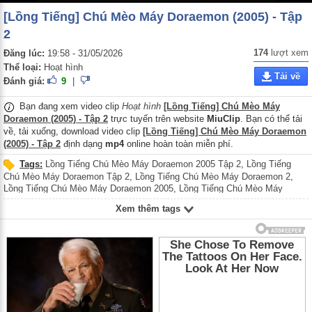
[Lồng Tiếng] Chú Mèo Máy Doraemon (2005) - Tập
2
174
lượt xem
Đăng lúc:
19:58 - 31/05/2026
Thể loại:
Hoạt hình
Tải về
Đánh giá:
9
|
Bạn đang xem video clip
Hoạt hình
[Lồng Tiếng] Chú Mèo Máy
Doraemon (2005) - Tập 2
trực tuyến trên website
MiuClip
. Bạn có thể tải
về, tải xuống, download video clip
[Lồng Tiếng] Chú Mèo Máy Doraemon
(2005) - Tập 2
định dạng
mp4
online hoàn toàn miễn phí.
Tags:
Lồng Tiếng Chú Mèo Máy Doraemon 2005 Tập 2
,
Lồng Tiếng
Chú Mèo Máy Doraemon Tập 2
,
Lồng Tiếng Chú Mèo Máy Doraemon 2
,
Lồng Tiếng Chú Mèo Máy Doraemon 2005
,
Lồng Tiếng Chú Mèo Máy
Doraemon
,
Lồng Tiếng Doraemon 2005 Tập 2
,
Lồng Tiếng Doraemon Tập
Xem thêm tags
2
,
Lồng Tiếng Doraemon 2
,
Lồng Tiếng Doraemon 2005
,
Lồng Tiếng
Doraemon
,
Lồng Tiếng Đôrêmon 2005 Tập 2
,
Lồng Tiếng Đôrêmon Tập 2
,
Lồng Tiếng Đôrêmon 2
,
Lồng Tiếng Đôrêmon 2005
,
Lồng Tiếng Đôrêmon
,
lồng tiếng đôrêmon 2005 tập 2
,
lồng tiếng đôrêmon tập 2
,
lồng tiếng
đôrêmon 2
,
lồng tiếng đôrêmon 2005
,
lồng tiếng đôrêmon
,
Chú Mèo Máy
Doraemon 2005 Tập 2
,
Chú Mèo Máy Doraemon Tập 2
,
Chú Mèo Máy
Doraemon 2
,
Chú Mèo Máy Doraemon 2005
,
Chú Mèo Máy Doraemon
,
Doraemon 2005 Tập 2
,
Doraemon Tập 2
,
Doraemon 2
,
Doraemon 2005
,
Doraemon
,
Đôrêmon 2005 Tập 2
,
Đôrêmon Tập 2
,
Đôrêmon 2
,
Đôrêmon