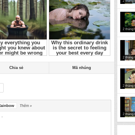
2 tháng 
p 10
,
Đôrêmon 10
,
Đôrêmon 2005
,
Đôrêmon
,
đôrêmon 2005 tập 10
,
ôrêmon
,
Phim anime Nhật Bản
,
Phim anime
,
Phim hoạt hình Nhật
ng Chu Meo May Doraemon 2005 Tap 10
,
Long Tieng Chu Meo May
oraemon 10
,
Long Tieng Chu Meo May Doraemon 2005
,
Long Tieng
n 2005 Tap 10
,
Long Tieng Doraemon Tap 10
,
Long Tieng
g Tieng Doraemon
,
Long Tieng Doremon 2005 Tap 10
,
Long Tieng
2 tháng 
g Tieng Doremon 2005
,
Long Tieng Doremon
,
Chu Meo May
n Tap 10
,
Chu Meo May Doraemon 10
,
Chu Meo May Doraemon
 Tap 10
,
Doraemon Tap 10
,
Doremon 2005 Tap 10
,
Doremon Tap
m anime Nhat Ban
,
Phim anime
,
Phim hoat hinh Nhat Ban
,
Phim
2 tháng 
Chia sẻ
Mã nhúng
2 tháng 
Rainbow
Thêm »
2 tháng 