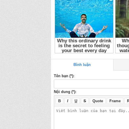
Doraemon
,
Đôrêmon 2005 Tập 10
,
Đôrêmon Tậ
đôrêmon tập 10
,
đôrêmon 10
,
đôrêmon 2005
,
đ
Bản
,
Phim hoạt hình
,
Phim Nhật Bản
,
Long Tie
Doraemon Tap 10
,
Long Tieng Chu Meo May D
Chu Meo May Doraemon
,
Long Tieng Doraemo
Doraemon 10
,
Long Tieng Doraemon 2005
,
Lon
Doremon Tap 10
,
Long Tieng Doremon 10
,
Lon
Doraemon 2005 Tap 10
,
Chu Meo May Doraemo
2005
,
Chu Meo May Doraemon
,
Doraemon 2005
10
,
Doremon 10
,
Doremon 2005
,
Doremon
,
Phi
hoat hinh
,
Phim Nhat Ban
Bình luận
Tên bạn (*):
Nội dung (*):
B
I
U
S
Quote
Frame