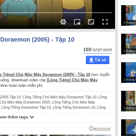
2 tháng 
Doraemon (2005) - Tập 10
169
lượt xem
2 tháng 
Tải về
g Tiếng] Chú Mèo Máy Doraemon (2005) - Tập 10
trực tuyến
2 tháng 
 xuống, download video clip
[Lồng Tiếng] Chú Mèo Máy
line hoàn toàn miễn phí.
2005 Tập 10
,
Lồng Tiếng Chú Mèo Máy Doraemon Tập 10
,
Lồng
 Chú Mèo Máy Doraemon 2005
,
Lồng Tiếng Chú Mèo Máy
,
Lồng Tiếng Doraemon Tập 10
,
Lồng Tiếng Doraemon 10
,
Lồng
2 tháng 
Lồng Tiếng Đôrêmon 2005 Tập 10
,
Lồng Tiếng Đôrêmon Tập 10
,
Xem thêm tags
2005
,
Lồng Tiếng Đôrêmon
,
lồng tiếng đôrêmon 2005 tập 10
,
lồng
ồng tiếng đôrêmon 2005
,
lồng tiếng đôrêmon
,
Chú Mèo Máy
on Tập 10
,
Chú Mèo Máy Doraemon 10
,
Chú Mèo Máy Doraemon
5 Tập 10
,
Doraemon Tập 10
,
Doraemon 10
,
Doraemon 2005
,