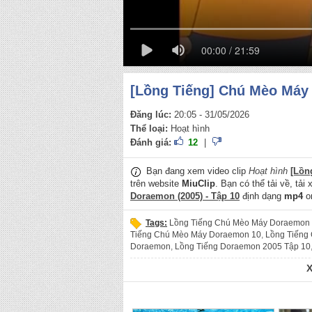
00:00 / 21:59
[Lồng Tiếng] Chú Mèo Máy 
Đăng lúc:
20:05 - 31/05/2026
Thể loại:
Hoạt hình
Đánh giá:
12
|
Bạn đang xem video clip
Hoạt hình
[Lồn
trên website
MiuClip
. Bạn có thể tải về, tải
Doraemon (2005) - Tập 10
định dạng
mp4
on
Tags:
Lồng Tiếng Chú Mèo Máy Doraemon 
Tiếng Chú Mèo Máy Doraemon 10
,
Lồng Tiếng
Doraemon
,
Lồng Tiếng Doraemon 2005 Tập 10
Tiếng Doraemon 2005
,
Lồng Tiếng Doraemon
,
Lồng Tiếng Đôrêmon 10
,
Lồng Tiếng Đôrêmon 
tiếng đôrêmon tập 10
,
lồng tiếng đôrêmon 10
,
l
Doraemon 2005 Tập 10
,
Chú Mèo Máy Doraem
2005
,
Chú Mèo Máy Doraemon
,
Doraemon 200