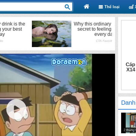
Thể loại
Cáp
X14
Danh
2 tháng 