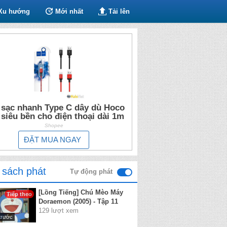
Xu hướng
Mới nhất
Tải lên
 sạc nhanh Type C dây dù Hoco
 siêu bền cho điện thoại dài 1m
Shopee
ĐẶT MUA NGAY
 sách phát
Tự động phát
[Lồng Tiếng] Chú Mèo Máy
Tiếp theo
Doraemon (2005) - Tập 11
129 lượt xem
trước