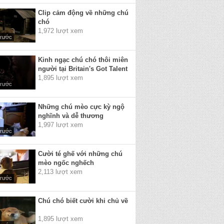
Clip cảm động về những chú
chó
1,972 lượt xem
trước
Kinh ngạc chú chó thôi miên
người tại Britain's Got Talent
1,895 lượt xem
trước
Những chú mèo cực kỳ ngộ
nghĩnh và dễ thương
1,997 lượt xem
trước
Cười té ghế với những chú
mèo ngốc nghếch
2,113 lượt xem
trước
Chú chó biết cười khi chủ về
1,895 lượt xem