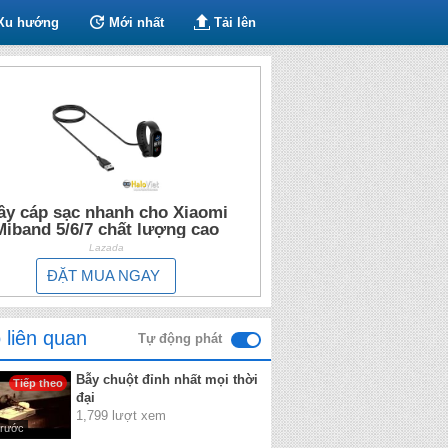
Xu hướng
Mới nhất
Tải lên
ây cáp sạc nhanh cho Xiaomi
Miband 5/6/7 chất lượng cao
Lazada
ĐẶT MUA NGAY
 liên quan
Tự động phát
Bẫy chuột đỉnh nhất mọi thời
Tiếp theo
đại
1,799 lượt xem
trước