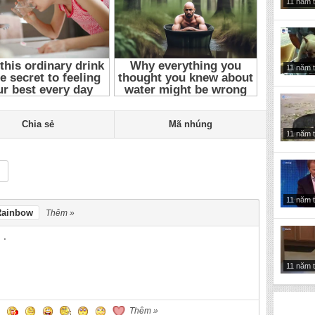
11 năm 
11 năm 
Chia sẻ
Mã nhúng
11 năm 
11 năm 
Rainbow
Thêm »
11 năm 
Thêm »