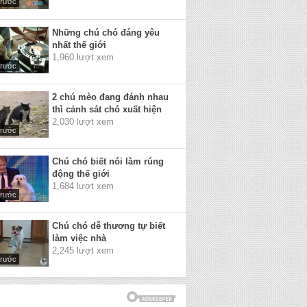
trước
Những chú chó đáng yêu
nhất thế giới
1,960 lượt xem
trước
2 chú mèo đang đánh nhau
thì cảnh sát chó xuất hiện
2,030 lượt xem
trước
Chú chó biết nói làm rúng
động thế giới
1,684 lượt xem
trước
Chú chó dễ thương tự biết
làm việc nhà
2,245 lượt xem
trước