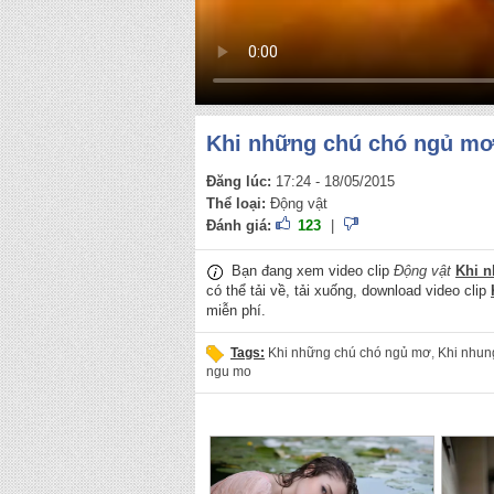
Khi những chú chó ngủ m
Đăng lúc:
17:24 - 18/05/2015
Thể loại:
Động vật
Đánh giá:
123
|
Bạn đang xem video clip
Động vật
Khi 
có thể tải về, tải xuống, download video clip
miễn phí.
Tags:
Khi những chú chó ngủ mơ
,
Khi nhun
ngu mo