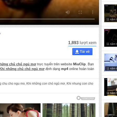
11 năm 
ơ
1,893
lượt xem
11 năm 
Tải về
những chú chó ngủ mơ
trực tuyến trên website
MiuClip
. Bạn
11 năm 
Khi những chú chó ngủ mơ
định dạng
mp4
online hoàn toàn
g chu cho ngu mo
,
Khi những con chó ngủ mơ
,
Khi nhung con cho
11 năm 