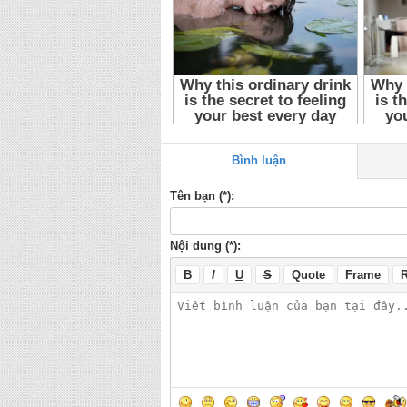
Bình luận
Tên bạn (*):
Nội dung (*):
B
I
U
S
Quote
Frame