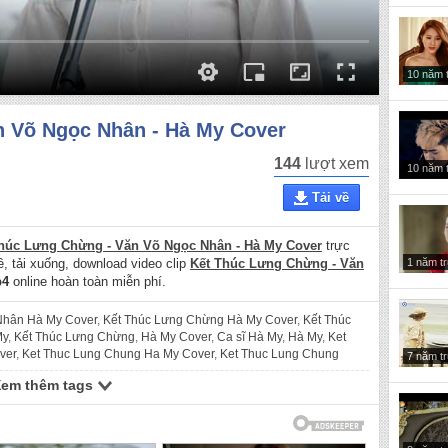
10 năm 
n Võ Ngọc Nhân - Hà My Cover
144
lượt xem
10 năm 
Tải về
húc Lưng Chừng - Văn Võ Ngọc Nhân - Hà My Cover
trực
1 năm t
về, tải xuống, download video clip
Kết Thúc Lưng Chừng - Văn
4
online hoàn toàn miễn phí.
Nhân Hà My Cover
,
Kết Thúc Lưng Chừng Hà My Cover
,
Kết Thúc
My
,
Kết Thúc Lưng Chừng
,
Hà My Cover
,
Ca sĩ Hà My
,
Hà My
,
Ket
ver
,
Ket Thuc Lung Chung Ha My Cover
,
Ket Thuc Lung Chung
7 năm t
Lung Chung
,
Ha My Cover
,
Ca si Ha My
,
Ha My
Xem thêm tags