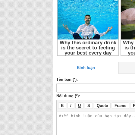
Bình luận
Tên bạn (*):
Nội dung (*):
B
I
U
S
Quote
Frame