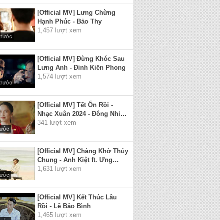
[Official MV] Lưng Chừng
Hạnh Phúc - Bảo Thy
1,457 lượt xem
trước
[Official MV] Đừng Khóc Sau
Lưng Anh - Đinh Kiến Phong
1,574 lượt xem
trước
[Official MV] Tết Ổn Rồi -
Nhạc Xuân 2024 - Đông Nhi x
Hiền Thục x Jun Phạm x Bùi
341 lượt xem
rước
Công Nam
[Official MV] Chàng Khờ Thủy
Chung - Anh Kiệt ft. Ưng
Hoàng Phúc
1,631 lượt xem
rước
[Official MV] Kết Thúc Lâu
Rồi - Lê Bảo Bình
1,465 lượt xem