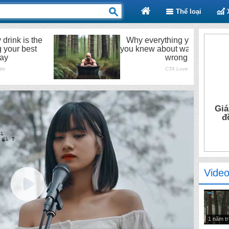
Thể loại
Giá
đ
Video
1 năm t