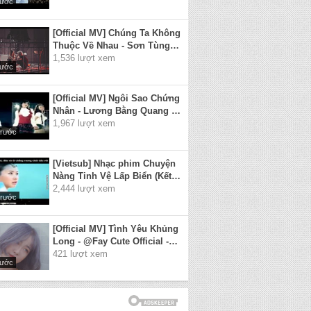
rước
[Official MV] Chúng Ta Không
Thuộc Về Nhau - Sơn Tùng
M-TP
1,536 lượt xem
rước
[Official MV] Ngôi Sao Chứng
Nhân - Lương Bằng Quang ft.
Kim Lê Quyên
1,967 lượt xem
trước
[Vietsub] Nhạc phim Chuyện
Nàng Tinh Vệ Lấp Biển (Kết
thúc)
2,444 lượt xem
trước
[Official MV] Tình Yêu Khủng
Long - @Fay Cute Official -
Chung Thanh Duy
421 lượt xem
rước