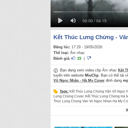
00:00 / 04:15
Kết Thúc Lưng Chừng - Vă
Đăng lúc:
17:29 - 19/05/2026
Thể loại:
Âm nhạc
Đánh giá:
15
|
Bạn đang xem video clip
Âm nhạc
Kết T
tuyến trên website
MiuClip
. Bạn có thể tải 
Võ Ngọc Nhân - Hà My Cover
định dạng
mp
Tags:
Kết Thúc Lưng Chừng Văn Võ Ngọc 
Lưng Chừng Cover
,
Kết Thúc Lưng Chừng Hà 
Thuc Lung Chung Van Vo Ngoc Nhan Ha My Co
Cover
,
Ket Thuc Lung Chung Ha My
,
Ket Thuc 