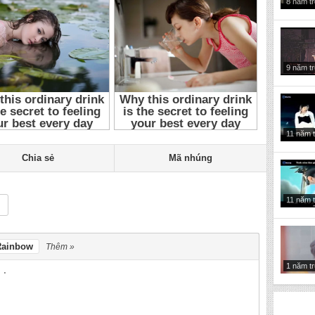
8 năm t
9 năm t
11 năm 
Chia sẻ
Mã nhúng
11 năm 
Rainbow
Thêm »
1 năm t