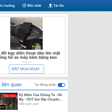
Xu hướng
Mới nhất
Tải lên
 đỡ kẹp điện thoại dán lên mặt
ồng hồ xe máy kèm băng keo
Shopee
ĐẶT MUA NGAY
 liên quan
Tự động phát
Kỷ Niệm Của Chúng Ta - Hà
Tiếp theo
My - OST Sợi Dây Chuyền
Định Mệnh - Nhạc Hoa Lời
456 lượt xem
rước
Việt