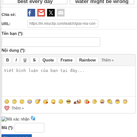
Chia sẻ:
URL:
Tên bạn (*):
Nội dung (*):
B
I
U
S
Quote
Frame
Rainbow
Thêm »
Thêm »
Mã (*):