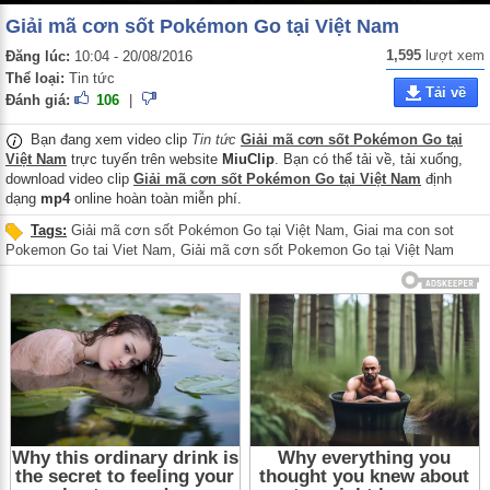
Giải mã cơn sốt Pokémon Go tại Việt Nam
1,595
lượt xem
Đăng lúc:
10:04 - 20/08/2016
Thể loại:
Tin tức
Tải về
Đánh giá:
106
|
Bạn đang xem video clip
Tin tức
Giải mã cơn sốt Pokémon Go tại
Việt Nam
trực tuyến trên website
MiuClip
. Bạn có thể tải về, tải xuống,
download video clip
Giải mã cơn sốt Pokémon Go tại Việt Nam
định
dạng
mp4
online hoàn toàn miễn phí.
Tags:
Giải mã cơn sốt Pokémon Go tại Việt Nam
,
Giai ma con sot
Pokemon Go tai Viet Nam
,
Giải mã cơn sốt Pokemon Go tại Việt Nam