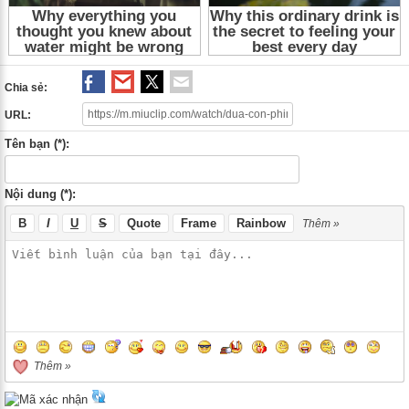
Chia sẻ:
URL:
Tên bạn (*):
Nội dung (*):
B
I
U
S
Quote
Frame
Rainbow
Thêm »
Thêm »