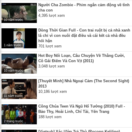
Người Cha Zombie - Phim ngắn cảm động về tình
cha con
4,395 lượt xem
10 năm trước
Dòng Thời Gian Full - Con trai ruột bị cả nhà xanh
lá chỉ vì con nuôi đặt điều và cái kết cả nhà đều
hối hận
1 năm trước
701 lượt xem
Hot Boy Nổi Loạn, Câu Chuyện Về Thằng Cười,
Cô Gái Điếm Và Con Vịt (2011)
3,048 lượt xem
10 năm trước
[Thuyết Minh] Nhà Ngoại Cảm (The Second Sight)
2013
10,186 lượt xem
11 năm trước
Công Chúa Teen Và Ngũ Hổ Tướng (2010) Full -
Bảo Thy, Hoài Linh, Chí Tài, Yến Trang
188 lượt xem
2 tháng trước
[Vietsub] Xác Ướp Trả Thù (Pocong Keliling)