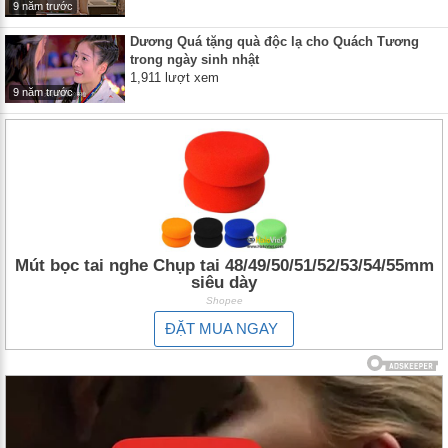
9 năm trước
Dương Quá tặng quà độc lạ cho Quách Tương
trong ngày sinh nhật
1,911 lượt xem
9 năm trước
Mút bọc tai nghe Chụp tai 48/49/50/51/52/53/54/55mm
siêu dày
Shopee
ĐẶT MUA NGAY