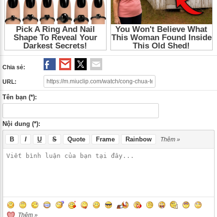
Chia sẻ:
URL:
Tên bạn (*):
Nội dung (*):
B
I
U
S
Quote
Frame
Rainbow
Thêm »
Thêm »