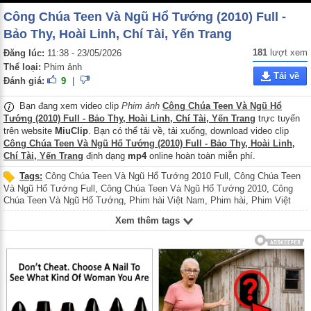
Công Chúa Teen Và Ngũ Hổ Tướng (2010) Full -
Bảo Thy, Hoài Linh, Chí Tài, Yến Trang
181
lượt xem
Đăng lúc:
11:38 - 23/05/2026
Thể loại:
Phim ảnh
Tải về
Đánh giá:
9
|
Bạn đang xem video clip
Phim ảnh
Công Chúa Teen Và Ngũ Hổ
Tướng (2010) Full - Bảo Thy, Hoài Linh, Chí Tài, Yến Trang
trực tuyến
trên website
MiuClip
. Bạn có thể tải về, tải xuống, download video clip
Công Chúa Teen Và Ngũ Hổ Tướng (2010) Full - Bảo Thy, Hoài Linh,
Chí Tài, Yến Trang
định dạng
mp4
online hoàn toàn miễn phí.
Tags:
Công Chúa Teen Và Ngũ Hổ Tướng 2010 Full
,
Công Chúa Teen
Và Ngũ Hổ Tướng Full
,
Công Chúa Teen Và Ngũ Hổ Tướng 2010
,
Công
Chúa Teen Và Ngũ Hổ Tướng
,
Phim hài Việt Nam
,
Phim hài
,
Phim Việt
Nam
,
Cong Chua Teen Va Ngu Ho Tuong 2010 Full
,
Cong Chua Teen Va
Xem thêm tags
Ngu Ho Tuong Full
,
Cong Chua Teen Va Ngu Ho Tuong 2010
,
Cong Chua
Teen Va Ngu Ho Tuong
,
Phim hai Viet Nam
,
Phim hai
,
Phim Viet Nam