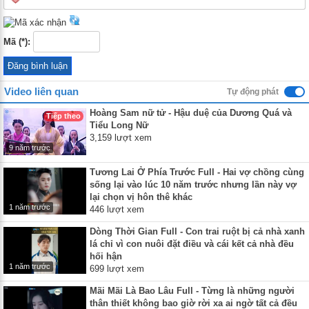
Mã (*):
Video liên quan
Tự động phát
Hoàng Sam nữ tử - Hậu duệ của Dương Quá và
Tiếp theo
Tiểu Long Nữ
3,159 lượt xem
9 năm trước
Tương Lai Ở Phía Trước Full - Hai vợ chồng cùng
sống lại vào lúc 10 năm trước nhưng lần này vợ
lại chọn vị hôn thê khác
1 năm trước
446 lượt xem
Dòng Thời Gian Full - Con trai ruột bị cả nhà xanh
lá chỉ vì con nuôi đặt điều và cái kết cả nhà đều
hối hận
1 năm trước
699 lượt xem
Mãi Mãi Là Bao Lâu Full - Từng là những người
thân thiết không bao giờ rời xa ai ngờ tất cả đều