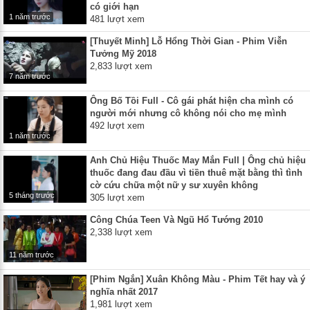
có giới hạn
1 năm trước
481 lượt xem
[Thuyết Minh] Lỗ Hổng Thời Gian - Phim Viễn
Tưởng Mỹ 2018
2,833 lượt xem
7 năm trước
Ông Bố Tồi Full - Cô gái phát hiện cha mình có
người mới nhưng cô không nói cho mẹ mình
492 lượt xem
1 năm trước
Anh Chủ Hiệu Thuốc May Mắn Full | Ông chủ hiệu
thuốc đang đau đầu vì tiền thuê mặt bằng thì tình
cờ cứu chữa một nữ y sư xuyên không
5 tháng trước
305 lượt xem
Công Chúa Teen Và Ngũ Hổ Tướng 2010
2,338 lượt xem
11 năm trước
[Phim Ngắn] Xuân Không Màu - Phim Tết hay và ý
nghĩa nhất 2017
1,981 lượt xem