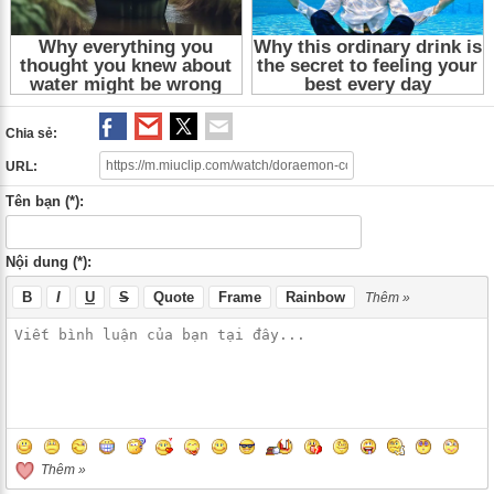
Chia sẻ:
URL:
Tên bạn (*):
Nội dung (*):
B
I
U
S
Quote
Frame
Rainbow
Thêm »
Thêm »