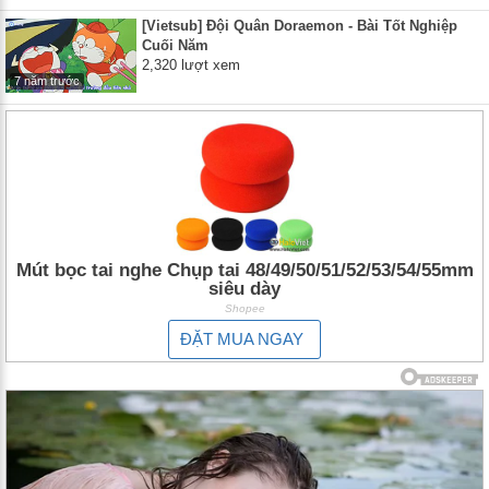
[Vietsub] Đội Quân Doraemon - Bài Tốt Nghiệp
Cuối Năm
2,320 lượt xem
7 năm trước
Mút bọc tai nghe Chụp tai 48/49/50/51/52/53/54/55mm
siêu dày
Shopee
ĐẶT MUA NGAY