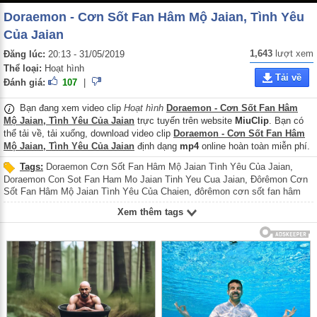
Doraemon - Cơn Sốt Fan Hâm Mộ Jaian, Tình Yêu
Của Jaian
1,643
lượt xem
Đăng lúc:
20:13 - 31/05/2019
Thể loại:
Hoạt hình
Tải về
Đánh giá:
107
|
Bạn đang xem video clip
Hoạt hình
Doraemon - Cơn Sốt Fan Hâm
Mộ Jaian, Tình Yêu Của Jaian
trực tuyến trên website
MiuClip
. Bạn có
thể tải về, tải xuống, download video clip
Doraemon - Cơn Sốt Fan Hâm
Mộ Jaian, Tình Yêu Của Jaian
định dạng
mp4
online hoàn toàn miễn phí.
Tags:
Doraemon Cơn Sốt Fan Hâm Mộ Jaian Tình Yêu Của Jaian
,
Doraemon Con Sot Fan Ham Mo Jaian Tinh Yeu Cua Jaian
,
Đôrêmon Cơn
Sốt Fan Hâm Mộ Jaian Tình Yêu Của Chaien
,
đôrêmon cơn sốt fan hâm
mộ jaian tình yêu của chaien
,
Doremon Con Sot Fan Ham Mo Jaian Tinh
Xem thêm tags
Yeu Cua Chaien
,
Phim hoạt hình Nhật Bản
,
Phim hoat hinh Nhat Ban
,
Phim
anime Nhật Bản
,
Phim anime Nhat Ban
,
Phim Nhật Bản
,
Phim Nhat Ban