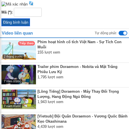
Mã (*):
Video liên quan
Tự động phát
Phim hoạt hình cổ tích Việt Nam - Sự Tích Con
Tiếp theo
Muỗi
155 lượt xem
2 tháng trước
Trailer phim Doraemon - Nobita và Mặt Trăng
Phiêu Lưu Ký
1,795 lượt xem
7 năm trước
[Lồng Tiếng] Doraemon - Máy Thay Đổi Trọng
Lượng, Hang Động Ngủ Đông
1,943 lượt xem
7 năm trước
[Vietsub] Đội Quân Doraemon - Vương Quốc Bánh
Kẹo Okashinana
4,439 lượt xem