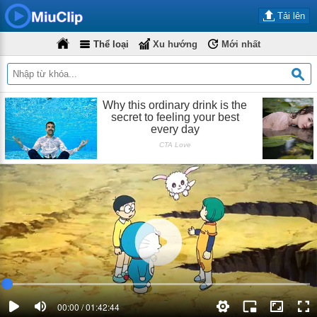
Tải lên
Thể loại
Xu hướng
Mới nhất
00:00 / 01:42:44