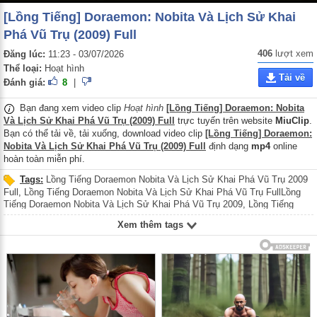
[Lồng Tiếng] Doraemon: Nobita Và Lịch Sử Khai
Phá Vũ Trụ (2009) Full
406
lượt xem
Đăng lúc:
11:23 - 03/07/2026
Thể loại:
Hoạt hình
Tải về
Đánh giá:
8
|
Bạn đang xem video clip
Hoạt hình
[Lồng Tiếng] Doraemon: Nobita
Và Lịch Sử Khai Phá Vũ Trụ (2009) Full
trực tuyến trên website
MiuClip
.
Bạn có thể tải về, tải xuống, download video clip
[Lồng Tiếng] Doraemon:
Nobita Và Lịch Sử Khai Phá Vũ Trụ (2009) Full
định dạng
mp4
online
hoàn toàn miễn phí.
Tags:
Lồng Tiếng Doraemon Nobita Và Lịch Sử Khai Phá Vũ Trụ 2009
Full
,
Lồng Tiếng Doraemon Nobita Và Lịch Sử Khai Phá Vũ Trụ FullLồng
Tiếng Doraemon Nobita Và Lịch Sử Khai Phá Vũ Trụ 2009
,
Lồng Tiếng
Doraemon Nobita Và Lịch Sử Khai Phá Vũ Trụ
,
Lồng Tiếng Doraemon The
Xem thêm tags
Record of Nobitas Spaceblazer 2009 Full
,
Lồng Tiếng Doraemon The
Record of Nobitas Spaceblazer FullLồng Tiếng Doraemon The Record of
Nobitas Spaceblazer 2009
,
Lồng Tiếng Doraemon The Record of Nobitas
Spaceblazer
,
Lồng Tiếng Đôrêmon Nobita Và Lịch Sử Khai Phá Vũ Trụ
2009 Full
,
Lồng Tiếng Đôrêmon Nobita Và Lịch Sử Khai Phá Vũ Trụ Full
,
Lồng Tiếng Đôrêmon Nobita Và Lịch Sử Khai Phá Vũ Trụ 2009
,
Lồng Tiếng
Đôrêmon Nobita Và Lịch Sử Khai Phá Vũ Trụ
,
Lồng Tiếng Đôrêmon The
Record of Nobitas Spaceblazer 2009 Full
,
Lồng Tiếng Đôrêmon The Record