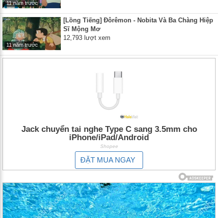
11 năm trước
[Lồng Tiếng] Đôrêmon - Nobita Và Ba Chàng Hiệp
Sĩ Mộng Mơ
12,793 lượt xem
11 năm trước
Jack chuyển tai nghe Type C sang 3.5mm cho
iPhone/iPad/Android
Shopee
ĐẶT MUA NGAY