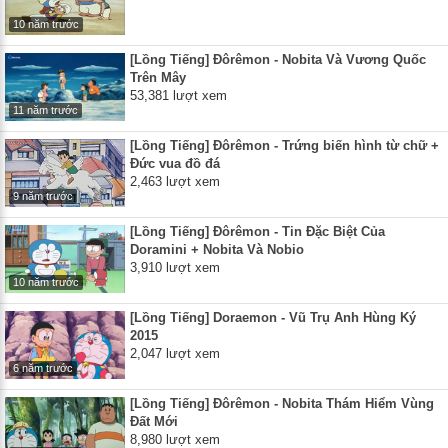
10 năm trước
[Lồng Tiếng] Đôrêmon - Nobita Và Vương Quốc
Trên Mây
53,381 lượt xem
11 năm trước
[Lồng Tiếng] Đôrêmon - Trứng biến hình từ chữ +
Đức vua đồ đá
2,463 lượt xem
9 năm trước
[Lồng Tiếng] Đôrêmon - Tin Đặc Biệt Của
Doramini + Nobita Và Nobio
3,910 lượt xem
10 năm trước
[Lồng Tiếng] Doraemon - Vũ Trụ Anh Hùng Ký
2015
2,047 lượt xem
6 năm trước
[Lồng Tiếng] Đôrêmon - Nobita Thám Hiểm Vùng
Đất Mới
8,980 lượt xem