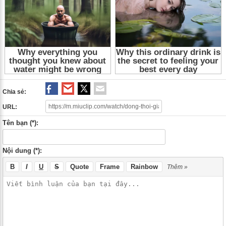
Chia sẻ:
URL:
Tên bạn (*):
Nội dung (*):
B
I
U
S
Quote
Frame
Rainbow
Thêm »