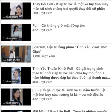
Thay Đổi Full - Kiếp trước là một kẻ lụy tình may
mắn tái sinh chàng trai quyết thay đổi số phận
380 lượt xem
1 năm trước
Full - Có không giữ mất đừng tìm
422 lượt xem
1 năm trước
[Vietsub] Hậu trường phim "Tình Yêu Vượt Thời
Gian"
1,881 lượt xem
10 năm trước
Tình Yêu Thuần Khiết Full - Cô gái trọng sinh
theo trí nhớ kiếp trước liền chia tay mối tình 7
năm không được đáp lại theo đuổi lại thanh mai
1 năm trước
trúc mã mình đã bỏ lỡ
400 lượt xem
[Full] Cô gái được tái sinh về 10 năm trước, lật
mặt hot boy của trường là kẻ mưu mô độc ác
432 lượt xem
1 năm trước
Mãi Mãi Là Bao Lâu Full - Từng là những người