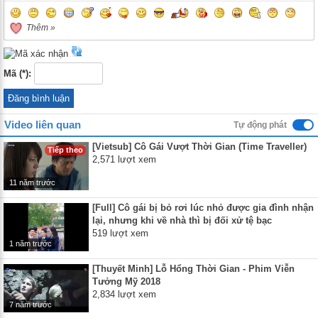
Thêm »
Mã (*):
Video liên quan
Tự động phát
[Vietsub] Cô Gái Vượt Thời Gian (Time Traveller)
Tiếp theo
2,571 lượt xem
11 năm trước
[Full] Cô gái bị bỏ rơi lúc nhỏ được gia đình nhận
lại, nhưng khi về nhà thì bị đối xử tệ bạc
519 lượt xem
1 năm trước
[Thuyết Minh] Lỗ Hổng Thời Gian - Phim Viễn
Tưởng Mỹ 2018
2,834 lượt xem
7 năm trước