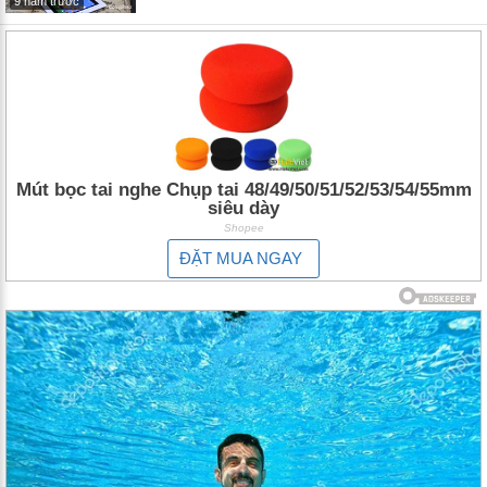
9 năm trước
Mút bọc tai nghe Chụp tai 48/49/50/51/52/53/54/55mm
siêu dày
Shopee
ĐẶT MUA NGAY