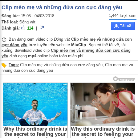
Clip mèo mẹ và những đứa con cực đáng yêu
1,444
lượt xem
Đăng lúc:
15:05 - 04/03/2018
Thể loại:
Động vật
Tải về
Đánh giá:
114
|
Bạn đang xem video clip
Động vật
Clip mèo mẹ và những đứa con
cực đáng yêu
trực tuyến trên website
MiuClip
. Bạn có thể tải về, tải
xuống, download video clip
Clip mèo mẹ và những đứa con cực đáng
yêu
định dạng
mp4
online hoàn toàn miễn phí.
Tags:
Clip mèo mẹ và những đứa con cực đáng yêu
,
Clip meo me va
nhung dua con cuc dang yeu