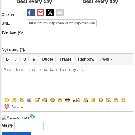
Chia sẻ:
URL:
Tên bạn (*):
Nội dung (*):
B
I
U
S
Quote
Frame
Rainbow
Thêm »
Thêm »
Mã (*):