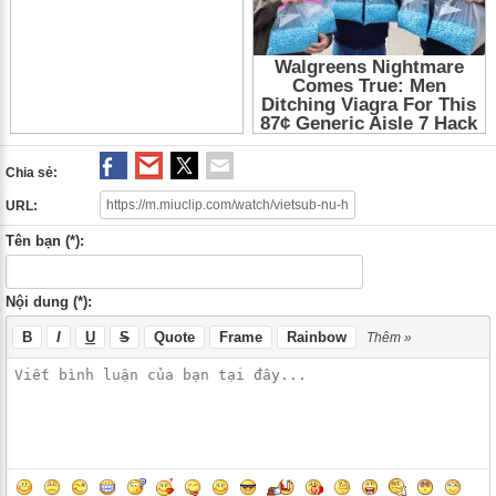
2013 Tap 4
,
Vietsub Nu Hon Tinh Nghich Tap 4
,
Vietsub Nu Hon Tinh
Nghich 4
,
Vietsub Nu Hon Tinh Nghich 2013
,
Vietsub Nu Hon Tinh Nghich
,
Vietsub Mischievous Kiss Love in Tokyo 2013 Tap 4
,
Vietsub Mischievous
Kiss Love in Tokyo Tap 4
,
Nu Hon Tinh Nghich 2013 Tap 4
,
Nu Hon Tinh
Nghich Tap 4
,
Nu Hon Tinh Nghich 4
,
Nu Hon Tinh Nghich 2013
,
Nu Hon
Tinh Nghich
,
Mischievous Kiss Love in Tokyo 2013 Tap 4
,
Mischievous
Kiss Love in Tokyo Tap 4
,
Phim tinh cam Nhat Ban
,
Phim tinh cam
,
Phim
hoc duong Nhat Ban
,
Phim hoc duong
,
Phim Nhat Ban
Chia sẻ:
URL:
Tên bạn (*):
Nội dung (*):
B
I
U
S
Quote
Frame
Rainbow
Thêm »