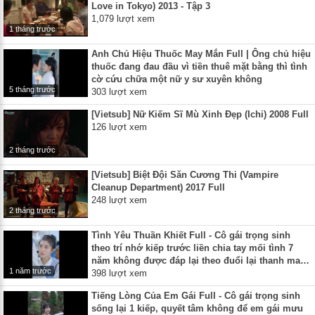
Love in Tokyo) 2013 - Tập 3
1,079 lượt xem
1 tháng trước
Anh Chủ Hiệu Thuốc May Mắn Full | Ông chủ hiệu
thuốc đang đau đầu vì tiền thuê mặt bằng thì tình
cờ cứu chữa một nữ y sư xuyên không
5 tháng trước
303 lượt xem
[Vietsub] Nữ Kiếm Sĩ Mù Xinh Đẹp (Ichi) 2008 Full
126 lượt xem
2 tháng trước
[Vietsub] Biệt Đội Săn Cương Thi (Vampire
Cleanup Department) 2017 Full
248 lượt xem
2 tháng trước
Tình Yêu Thuần Khiết Full - Cô gái trọng sinh
theo trí nhớ kiếp trước liền chia tay mối tình 7
năm không được đáp lại theo đuổi lại thanh mai
1 năm trước
trúc mã mình đã bỏ lỡ
398 lượt xem
Tiếng Lòng Của Em Gái Full - Cô gái trọng sinh
sống lại 1 kiếp, quyết tâm không để em gái mưu