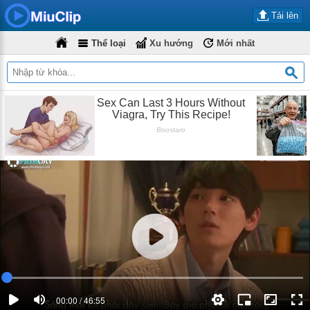
Tải lên
Thể loại
Xu hướng
Mới nhất
00:00 / 46:55