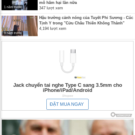
mô hãm hại lần nữa
1 năm trước
347 lượt xem
Hậu trường cảnh nóng của Tuyết Phi Sương - Cúc
Tịnh Y trong "Cửu Châu Thiên Không Thành"
4,194 lượt xem
9 năm trước
Jack chuyển tai nghe Type C sang 3.5mm cho
iPhone/iPad/Android
Shopee
ĐẶT MUA NGAY