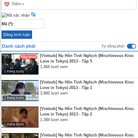
Thêm »
Mã (*):
Danh sách phát
Tự động phát
[Vietsub] Nụ Hôn Tinh Nghịch (Mischievous Kiss:
Tiếp theo
Love in Tokyo) 2013 - Tập 5
1,466 lượt xem
1 tháng trước
[Vietsub] Nụ Hôn Tinh Nghịch (Mischievous Kiss:
Love in Tokyo) 2013 - Tập 1
3,985 lượt xem
1 tháng trước
[Vietsub] Nụ Hôn Tinh Nghịch (Mischievous Kiss:
Love in Tokyo) 2013 - Tập 2
1,384 lượt xem
1 tháng trước
[Vietsub] Nụ Hôn Tinh Nghịch (Mischievous Kiss: