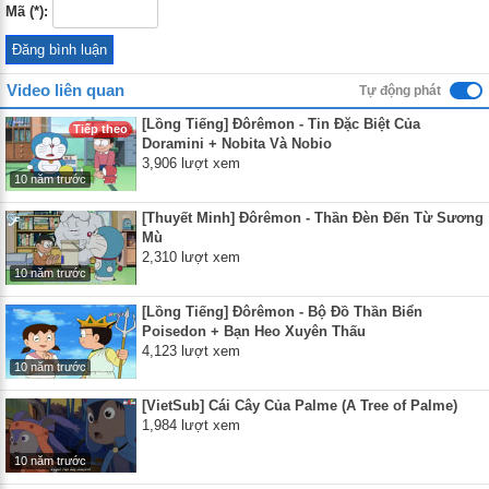
Mã (*):
Video liên quan
Tự động phát
[Lồng Tiếng] Đôrêmon - Tin Đặc Biệt Của
Tiếp theo
Doramini + Nobita Và Nobio
3,906 lượt xem
10 năm trước
[Thuyết Minh] Đôrêmon - Thần Đèn Đến Từ Sương
Mù
2,310 lượt xem
10 năm trước
[Lồng Tiếng] Đôrêmon - Bộ Đồ Thần Biển
Poisedon + Bạn Heo Xuyên Thấu
4,123 lượt xem
10 năm trước
[VietSub] Cái Cây Của Palme (A Tree of Palme)
1,984 lượt xem
10 năm trước