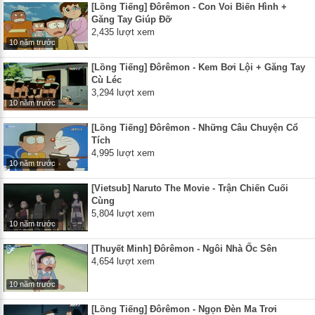
[Lồng Tiếng] Đôrêmon - Con Voi Biến Hình +
Găng Tay Giúp Đỡ
2,435 lượt xem
10 năm trước
[Lồng Tiếng] Đôrêmon - Kem Bơi Lội + Găng Tay
Cù Léc
3,294 lượt xem
10 năm trước
[Lồng Tiếng] Đôrêmon - Những Câu Chuyện Cổ
Tích
4,995 lượt xem
10 năm trước
[Vietsub] Naruto The Movie - Trận Chiến Cuối
Cùng
5,804 lượt xem
10 năm trước
[Thuyết Minh] Đôrêmon - Ngôi Nhà Ốc Sên
4,654 lượt xem
10 năm trước
[Lồng Tiếng] Đôrêmon - Ngọn Đèn Ma Trơi