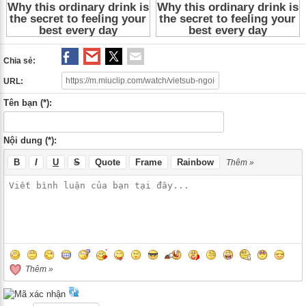
Chia sẻ:
URL:
Tên bạn (*):
Nội dung (*):
B
I
U
S
Quote
Frame
Rainbow
Thêm »
Thêm »