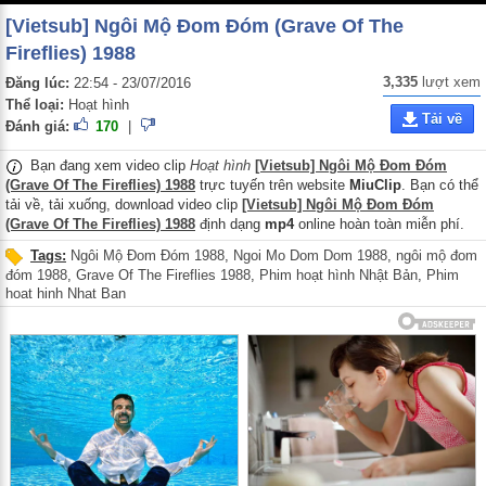
[Vietsub] Ngôi Mộ Đom Đóm (Grave Of The
Fireflies) 1988
3,335
lượt xem
Đăng lúc:
22:54 - 23/07/2016
Thể loại:
Hoạt hình
Tải về
Đánh giá:
170
|
Bạn đang xem video clip
Hoạt hình
[Vietsub] Ngôi Mộ Đom Đóm
(Grave Of The Fireflies) 1988
trực tuyến trên website
MiuClip
. Bạn có thể
tải về, tải xuống, download video clip
[Vietsub] Ngôi Mộ Đom Đóm
(Grave Of The Fireflies) 1988
định dạng
mp4
online hoàn toàn miễn phí.
Tags:
Ngôi Mộ Đom Đóm 1988
,
Ngoi Mo Dom Dom 1988
,
ngôi mộ đom
đóm 1988
,
Grave Of The Fireflies 1988
,
Phim hoạt hình Nhật Bản
,
Phim
hoat hinh Nhat Ban