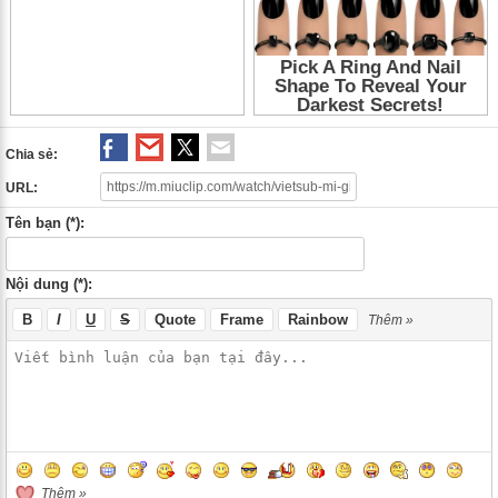
Gia Vo Cuong 2018 Tap 4
,
Mi Gia Vo Cuong Tap 4
,
Mi Gia Vo Cuong 4
,
Mi
Gia Vo Cuong 2018
,
Mi Gia Vo Cuong
,
Bloody Romance 2018 Tap 4
,
Bloody Romance Tap 4
,
Phim co trang Trung Quoc
,
Phim co trang
,
Phim
Trung Quoc
Chia sẻ:
URL:
Tên bạn (*):
Nội dung (*):
B
I
U
S
Quote
Frame
Rainbow
Thêm »
Thêm »