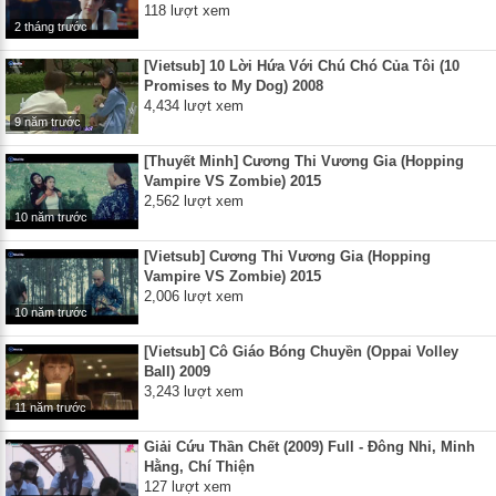
118 lượt xem
2 tháng trước
[Vietsub] 10 Lời Hứa Với Chú Chó Của Tôi (10
Promises to My Dog) 2008
4,434 lượt xem
9 năm trước
[Thuyết Minh] Cương Thi Vương Gia (Hopping
Vampire VS Zombie) 2015
2,562 lượt xem
10 năm trước
[Vietsub] Cương Thi Vương Gia (Hopping
Vampire VS Zombie) 2015
2,006 lượt xem
10 năm trước
[Vietsub] Cô Giáo Bóng Chuyền (Oppai Volley
Ball) 2009
3,243 lượt xem
11 năm trước
Giải Cứu Thần Chết (2009) Full - Đông Nhi, Minh
Hằng, Chí Thiện
127 lượt xem