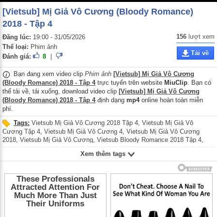
[Vietsub] Mị Giả Vô Cương (Bloody Romance)
2018 - Tập 4
156
lượt xem
Đăng lúc:
19:00 - 31/05/2026
Thể loại:
Phim ảnh
Tải về
Đánh giá:
8
|
Bạn đang xem video clip
Phim ảnh
[Vietsub] Mị Giả Vô Cương
(Bloody Romance) 2018 - Tập 4
trực tuyến trên website
MiuClip
. Bạn có
thể tải về, tải xuống, download video clip
[Vietsub] Mị Giả Vô Cương
(Bloody Romance) 2018 - Tập 4
định dạng
mp4
online hoàn toàn miễn
phí.
Tags:
Vietsub Mị Giả Vô Cương 2018 Tập 4
,
Vietsub Mị Giả Vô
Cương Tập 4
,
Vietsub Mị Giả Vô Cương 4
,
Vietsub Mị Giả Vô Cương
2018
,
Vietsub Mị Giả Vô Cương
,
Vietsub Bloody Romance 2018 Tập 4
,
Vietsub Bloody Romance Tập 4
,
Vietsub Bloody Romance 4
,
Vietsub
Xem thêm tags
Bloody Romance 2018
,
Vietsub Bloody Romance
,
Mị Giả Vô Cương 2018
Tập 4
,
Mị Giả Vô Cương Tập 4
,
Mị Giả Vô Cương 4
,
Mị Giả Vô Cương
2018
,
Mị Giả Vô Cương
,
Bloody Romance 2018 Tập 4
,
Bloody Romance
Tập 4
,
Bloody Romance 4
,
Bloody Romance 2018
,
Bloody Romance
,
Phim
cổ trang Trung Quốc
,
Phim cổ trang
,
Phim Trung Quốc
,
Vietsub Mi Gia Vo
Cuong 2018 Tap 4
,
Vietsub Mi Gia Vo Cuong Tap 4
,
Vietsub Mi Gia Vo
Cuong 4
,
Vietsub Mi Gia Vo Cuong 2018
,
Vietsub Mi Gia Vo Cuong
,
Vietsub Bloody Romance 2018 Tap 4
,
Vietsub Bloody Romance Tap 4
,
Mi