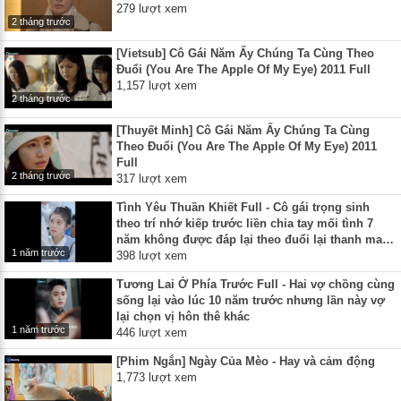
279 lượt xem
2 tháng trước
[Vietsub] Cô Gái Năm Ấy Chúng Ta Cùng Theo
Đuổi (You Are The Apple Of My Eye) 2011 Full
1,157 lượt xem
2 tháng trước
[Thuyết Minh] Cô Gái Năm Ấy Chúng Ta Cùng
Theo Đuổi (You Are The Apple Of My Eye) 2011
Full
2 tháng trước
317 lượt xem
Tình Yêu Thuần Khiết Full - Cô gái trọng sinh
theo trí nhớ kiếp trước liền chia tay mối tình 7
năm không được đáp lại theo đuổi lại thanh mai
1 năm trước
trúc mã mình đã bỏ lỡ
398 lượt xem
Tương Lai Ở Phía Trước Full - Hai vợ chồng cùng
sống lại vào lúc 10 năm trước nhưng lần này vợ
lại chọn vị hôn thê khác
1 năm trước
446 lượt xem
[Phim Ngắn] Ngày Của Mèo - Hay và cảm động
1,773 lượt xem