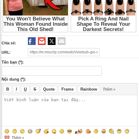
Blows 2
,
That Winter The Wind Blows 2013
,
That Winter The Wind Blows
,
Phim tình cảm Hàn Quốc
,
Phim tình cảm
,
Phim Hàn Quốc
,
Vietsub Gio
Dong Nam Ay 2013 Tap 2
,
Vietsub Gio Dong Nam Ay Tap 2
,
Vietsub Gio
Dong Nam Ay 2
,
Vietsub Gio Dong Nam Ay 2013
,
Vietsub Gio Dong Nam
Ay
,
Vietsub That Winter The Wind Blows 2013 Tap 2
,
Vietsub That Winter
The Wind Blows Tap 2
,
Gio Dong Nam Ay 2013 Tap 2
,
Gio Dong Nam Ay
Tap 2
,
Gio Dong Nam Ay 2
,
Gio Dong Nam Ay 2013
,
Gio Dong Nam Ay
,
That Winter The Wind Blows 2013 Tap 2
,
That Winter The Wind Blows Tap
Chia sẻ:
2
,
Phim tinh cam Han Quoc
,
Phim tinh cam
,
Phim Han Quoc
URL:
Tên bạn (*):
Nội dung (*):
B
I
U
S
Quote
Frame
Rainbow
Thêm »
Thêm »