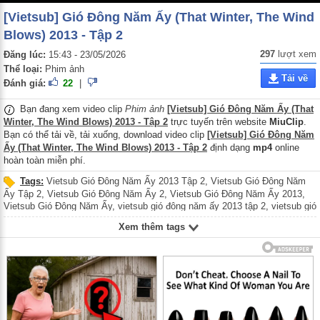
[Vietsub] Gió Đông Năm Ấy (That Winter, The Wind
Blows) 2013 - Tập 2
297
lượt xem
Đăng lúc:
15:43 - 23/05/2026
Thể loại:
Phim ảnh
Tải về
Đánh giá:
22
|
Bạn đang xem video clip
Phim ảnh
[Vietsub] Gió Đông Năm Ấy (That
Winter, The Wind Blows) 2013 - Tập 2
trực tuyến trên website
MiuClip
.
Bạn có thể tải về, tải xuống, download video clip
[Vietsub] Gió Đông Năm
Ấy (That Winter, The Wind Blows) 2013 - Tập 2
định dạng
mp4
online
hoàn toàn miễn phí.
Tags:
Vietsub Gió Đông Năm Ấy 2013 Tập 2
,
Vietsub Gió Đông Năm
Ấy Tập 2
,
Vietsub Gió Đông Năm Ấy 2
,
Vietsub Gió Đông Năm Ấy 2013
,
Vietsub Gió Đông Năm Ấy
,
vietsub gió đông năm ấy 2013 tập 2
,
vietsub gió
đông năm ấy tập 2
,
vietsub gió đông năm ấy 2
,
vietsub gió đông năm ấy
Xem thêm tags
2013
,
vietsub gió đông năm ấy
,
Vietsub That Winter The Wind Blows 2013
Tập 2
,
Vietsub That Winter The Wind Blows Tập 2
,
Vietsub That Winter
The Wind Blows 2
,
Vietsub That Winter The Wind Blows 2013
,
Vietsub
That Winter The Wind Blows
,
Gió Đông Năm Ấy 2013 Tập 2
,
Gió Đông
Năm Ấy Tập 2
,
Gió Đông Năm Ấy 2
,
Gió Đông Năm Ấy 2013
,
Gió Đông
Năm Ấy
,
gió đông năm ấy 2013 tập 2
,
gió đông năm ấy tập 2
,
gió đông năm
ấy 2
,
gió đông năm ấy 2013
,
gió đông năm ấy
,
That Winter The Wind Blows
2013 Tập 2
,
That Winter The Wind Blows Tập 2
,
That Winter The Wind