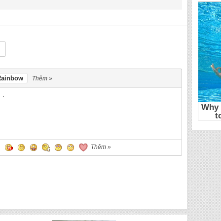
Rainbow
Thêm »
Thêm »