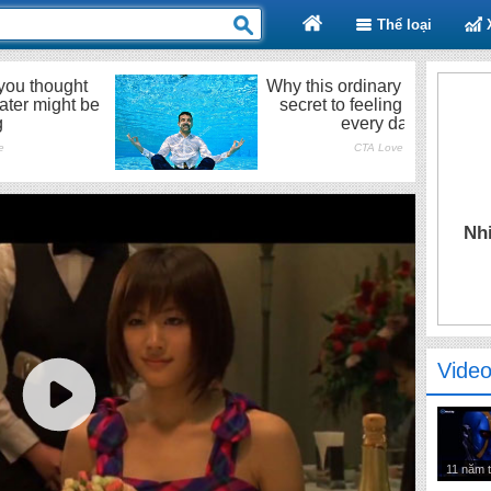
Thể loại
Nhi
Video
11 năm 