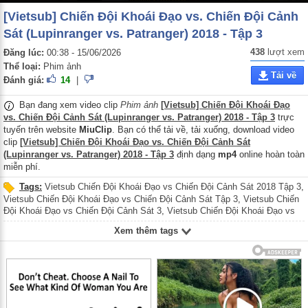
[Vietsub] Chiến Đội Khoái Đạo vs. Chiến Đội Cảnh
Sát (Lupinranger vs. Patranger) 2018 - Tập 3
438
lượt xem
Đăng lúc:
00:38 - 15/06/2026
Thể loại:
Phim ảnh
Tải về
Đánh giá:
14
|
Bạn đang xem video clip
Phim ảnh
[Vietsub] Chiến Đội Khoái Đạo
vs. Chiến Đội Cảnh Sát (Lupinranger vs. Patranger) 2018 - Tập 3
trực
tuyến trên website
MiuClip
. Bạn có thể tải về, tải xuống, download video
clip
[Vietsub] Chiến Đội Khoái Đạo vs. Chiến Đội Cảnh Sát
(Lupinranger vs. Patranger) 2018 - Tập 3
định dạng
mp4
online hoàn toàn
miễn phí.
Tags:
Vietsub Chiến Đội Khoái Đạo vs Chiến Đội Cảnh Sát 2018 Tập 3
,
Vietsub Chiến Đội Khoái Đạo vs Chiến Đội Cảnh Sát Tập 3
,
Vietsub Chiến
Đội Khoái Đạo vs Chiến Đội Cảnh Sát 3
,
Vietsub Chiến Đội Khoái Đạo vs
Chiến Đội Cảnh Sát 2018
,
Vietsub Chiến Đội Khoái Đạo vs Chiến Đội Cảnh
Xem thêm tags
Sát
,
Vietsub Kaitou Sentai Lupinranger vs Keisatsu Sentai Patranger 2018
Tập 3
,
Vietsub Kaitou Sentai Lupinranger vs Keisatsu Sentai Patranger Tập
3
,
Vietsub Kaitou Sentai Lupinranger vs Keisatsu Sentai Patranger 3
,
Vietsub Kaitou Sentai Lupinranger vs Keisatsu Sentai Patranger 2018
,
Vietsub Kaitou Sentai Lupinranger vs Keisatsu Sentai Patranger
,
vietsub
chiến đội khoái đạo vs chiến đội cảnh sát 2018 tập 3
,
vietsub chiến đội
khoái đạo vs chiến đội cảnh sát tập 3
,
vietsub chiến đội khoái đạo vs chiến