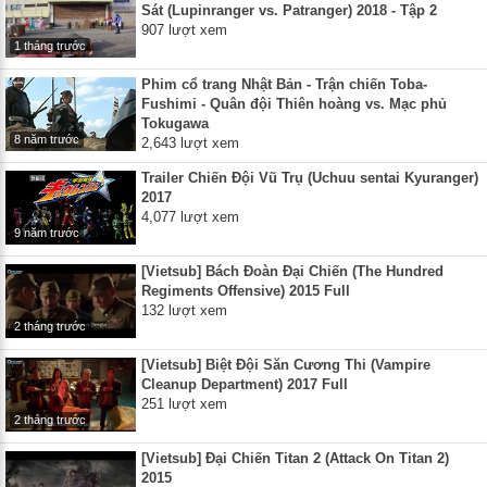
Sát (Lupinranger vs. Patranger) 2018 - Tập 2
907 lượt xem
1 tháng trước
Phim cổ trang Nhật Bản - Trận chiến Toba-
Fushimi - Quân đội Thiên hoàng vs. Mạc phủ
Tokugawa
8 năm trước
2,643 lượt xem
Trailer Chiến Đội Vũ Trụ (Uchuu sentai Kyuranger)
2017
4,077 lượt xem
9 năm trước
[Vietsub] Bách Đoàn Đại Chiến (The Hundred
Regiments Offensive) 2015 Full
132 lượt xem
2 tháng trước
[Vietsub] Biệt Đội Săn Cương Thi (Vampire
Cleanup Department) 2017 Full
251 lượt xem
2 tháng trước
[Vietsub] Đại Chiến Titan 2 (Attack On Titan 2)
2015