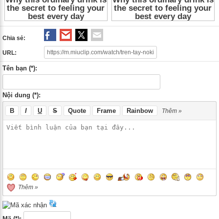
Chia sẻ:
URL:
Tên bạn (*):
Nội dung (*):
B
I
U
S
Quote
Frame
Rainbow
Thêm »
Thêm »
Mã (*):