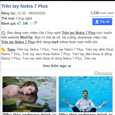
Trên tay Nokia 7 Plus
1,538
lượt xem
Đăng lúc:
21:32 - 04/03/2018
Thể loại:
Công nghệ
Tải về
Đánh giá:
106
|
Bạn đang xem video clip
Công nghệ
Trên tay Nokia 7 Plus
trực tuyến
trên website
MiuClip
. Bạn có thể tải về, tải xuống, download video clip
Trên tay Nokia 7 Plus
định dạng
mp4
online hoàn toàn miễn phí.
Tags:
Trên tay Nokia 7 Plus
,
Tren tay Nokia 7 Plus
,
Trên tay điện thoại
Nokia 7 Plus
,
Tren tay dien thoai Nokia 7 Plus
,
Trên tay điện thoại di động
Nokia 7 Plus
,
Tren tay dien thoai di dong Nokia 7 Plus
,
Trên tay
smartphone Nokia 7 Plus
,
Tren tay smartphone Nokia 7 Plus
Xem thêm tags