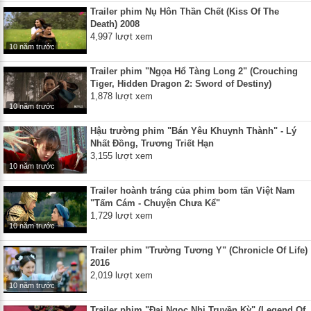
Trailer phim Nụ Hôn Thần Chết (Kiss Of The
Death) 2008
4,997 lượt xem
10 năm trước
Trailer phim "Ngọa Hổ Tàng Long 2" (Crouching
Tiger, Hidden Dragon 2: Sword of Destiny)
1,878 lượt xem
10 năm trước
Hậu trường phim "Bán Yêu Khuynh Thành" - Lý
Nhất Đồng, Trương Triết Hạn
3,155 lượt xem
10 năm trước
Trailer hoành tráng của phim bom tấn Việt Nam
"Tấm Cám - Chuyện Chưa Kể"
1,729 lượt xem
10 năm trước
Trailer phim "Trường Tương Y" (Chronicle Of Life)
2016
2,019 lượt xem
10 năm trước
Trailer phim "Đại Ngọc Nhi Truyền Kỳ" (Legend Of