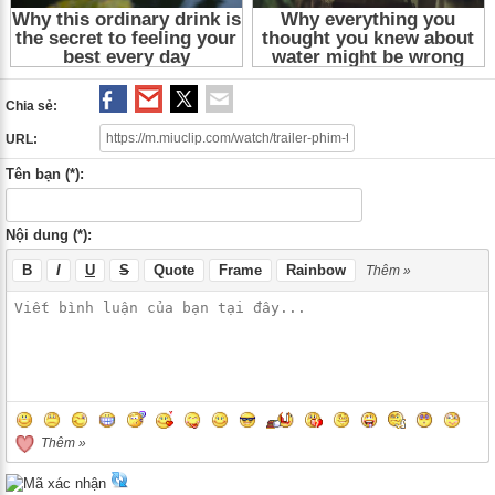
Chia sẻ:
URL:
Tên bạn (*):
Nội dung (*):
B
I
U
S
Quote
Frame
Rainbow
Thêm »
Thêm »