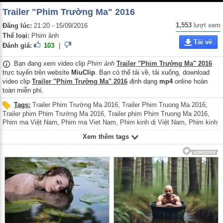
Trailer "Phim Trường Ma" 2016
1,553
lượt xem
Đăng lúc:
21:20 - 15/09/2016
Thể loại:
Phim ảnh
Tải về
Đánh giá:
103
|
Bạn đang xem video clip
Phim ảnh
Trailer "Phim Trường Ma" 2016
trực tuyến trên website
MiuClip
. Bạn có thể tải về, tải xuống, download
video clip
Trailer "Phim Trường Ma" 2016
định dạng
mp4
online hoàn
toàn miễn phí.
Tags:
Trailer Phim Trường Ma 2016
,
Trailer Phim Truong Ma 2016
,
Trailer phim Phim Trường Ma 2016
,
Trailer phim Phim Truong Ma 2016
,
Phim ma Việt Nam
,
Phim ma Viet Nam
,
Phim kinh dị Việt Nam
,
Phim kinh
di Viet Nam
Xem thêm tags