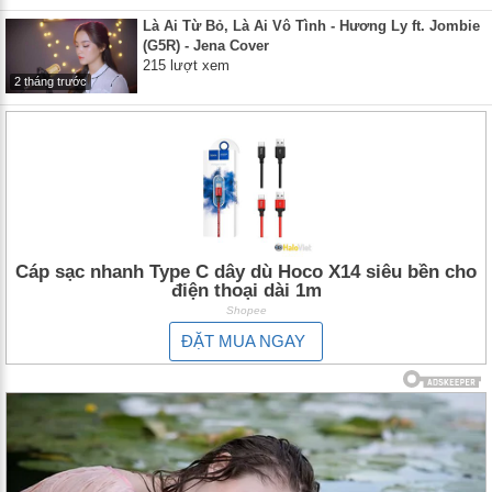
Là Ai Từ Bỏ, Là Ai Vô Tình - Hương Ly ft. Jombie
(G5R) - Jena Cover
215 lượt xem
2 tháng trước
Cáp sạc nhanh Type C dây dù Hoco X14 siêu bền cho
điện thoại dài 1m
Shopee
ĐẶT MUA NGAY