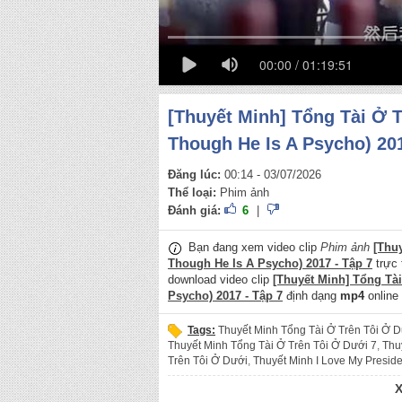
00:00 / 01:19:51
[Thuyết Minh] Tổng Tài Ở T
Though He Is A Psycho) 201
Đăng lúc:
00:14 - 03/07/2026
Thể loại:
Phim ảnh
Đánh giá:
6
|
Bạn đang xem video clip
Phim ảnh
[Thu
Though He Is A Psycho) 2017 - Tập 7
trực 
download video clip
[Thuyết Minh] Tổng Tài
Psycho) 2017 - Tập 7
định dạng
mp4
online
Tags:
Thuyết Minh Tổng Tài Ở Trên Tôi Ở 
Thuyết Minh Tổng Tài Ở Trên Tôi Ở Dưới 7
,
Thu
Trên Tôi Ở Dưới
,
Thuyết Minh I Love My Presid
President Though He Is A Psycho Tập 7
,
Thuyết 
Love My President Though He Is A Psycho 2017