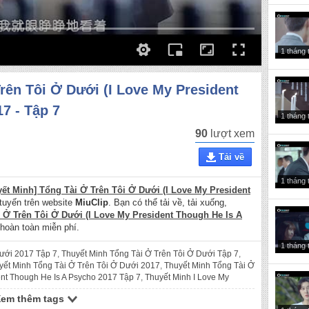
1 tháng 
rên Tôi Ở Dưới (I Love My President
7 - Tập 7
1 tháng 
90
lượt xem
Tải về
1 tháng 
yết Minh] Tổng Tài Ở Trên Tôi Ở Dưới (I Love My President
tuyến trên website
MiuClip
. Bạn có thể tải về, tải xuống,
 Ở Trên Tôi Ở Dưới (I Love My President Though He Is A
 hoàn toàn miễn phí.
1 tháng 
Dưới 2017 Tập 7
,
Thuyết Minh Tổng Tài Ở Trên Tôi Ở Dưới Tập 7
,
yết Minh Tổng Tài Ở Trên Tôi Ở Dưới 2017
,
Thuyết Minh Tổng Tài Ở
ent Though He Is A Psycho 2017 Tập 7
,
Thuyết Minh I Love My
Minh I Love My President Though He Is A Psycho 7
,
Thuyết Minh I
Xem thêm tags
,
Thuyết Minh I Love My President Though He Is A Psycho
,
thuyết