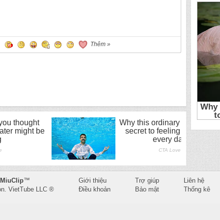
Thêm »
MiuClip
™
Giới thiệu
Trợ giúp
Liên hệ
on.
VietTube LLC
®
Điều khoản
Bảo mật
Thống kê