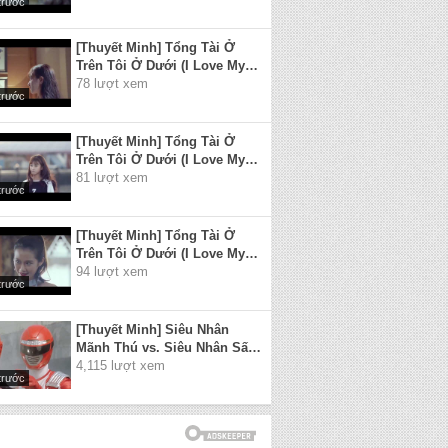
trước
Psycho) 2017 - Tập 3
[Thuyết Minh] Tổng Tài Ở
Trên Tôi Ở Dưới (I Love My
President Though He Is A
78 lượt xem
trước
Psycho) 2017 - Tập 4
[Thuyết Minh] Tổng Tài Ở
Trên Tôi Ở Dưới (I Love My
President Though He Is A
81 lượt xem
trước
Psycho) 2017 - Tập 5
[Thuyết Minh] Tổng Tài Ở
Trên Tôi Ở Dưới (I Love My
President Though He Is A
94 lượt xem
trước
Psycho) 2017 - Tập 6
[Thuyết Minh] Siêu Nhân
Mãnh Thú vs. Siêu Nhân Sấm
Sét (Juken Sentai Gekiranger
4,115 lượt xem
trước
vs. Boukenger) 2008 Full