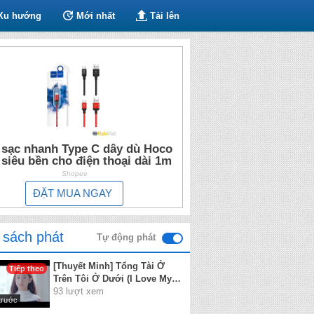
Xu hướng
Mới nhất
Tải lên
 sạc nhanh Type C dây dù Hoco
 siêu bền cho điện thoại dài 1m
Shopee
ĐẶT MUA NGAY
 sách phát
Tự động phát
[Thuyết Minh] Tổng Tài Ở
Tiếp theo
Trên Tôi Ở Dưới (I Love My
President Though He Is A
93 lượt xem
trước
Psycho) 2017 - Tập 8