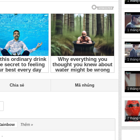
1 tháng 
 minh tổng tài ở trên tôi ở dưới tập 7
,
thuyết minh tổng tài ở trên tôi ở
17
,
thuyết minh tổng tài ở trên tôi ở dưới
,
Tổng Tài Ở Trên Tôi Ở
Tập 7
,
Tổng Tài Ở Trên Tôi Ở Dưới 7
,
Tổng Tài Ở Trên Tôi Ở Dưới
resident Though He Is A Psycho 2017 Tập 7
,
I Love My President
ent Though He Is A Psycho 7
,
I Love My President Though He Is A
 A Psycho
,
tổng tài ở trên tôi ở dưới 2017 tập 7
,
tổng tài ở trên tôi ở
1 tháng 
ở trên tôi ở dưới 2017
,
tổng tài ở trên tôi ở dưới
,
Phim tình cảm Trung
Minh Tong Tai O Tren Toi O Duoi 2017 Tap 7
,
Thuyet Minh Tong Tai
 Tren Toi O Duoi 7
,
Thuyet Minh Tong Tai O Tren Toi O Duoi 2017
,
 Minh I Love My President Though He Is A Psycho 2017 Tap 7
,
A Psycho Tap 7
,
Thuyet Minh I Love My President Though He Is A
1 tháng 
ugh He Is A Psycho 2017
,
Thuyet Minh I Love My President Though
7 Tap 7
,
Tong Tai O Tren Toi O Duoi Tap 7
,
Tong Tai O Tren Toi O
ai O Tren Toi O Duoi
,
I Love My President Though He Is A Psycho
 Psycho Tap 7
,
Phim tinh cam Trung Quoc
,
Phim tinh cam
,
Phim
Chia sẻ
Mã nhúng
1 tháng 
2 tháng 
Rainbow
Thêm »