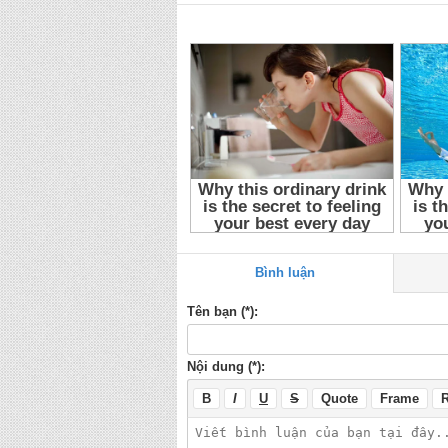
minh tổng tài ở trên tôi ở dưới 2017 tập 7
,
thuyết
dưới 7
,
thuyết minh tổng tài ở trên tôi ở dưới 20
Dưới 2017 Tập 7
,
Tổng Tài Ở Trên Tôi Ở Dưới 
2017
,
Tổng Tài Ở Trên Tôi Ở Dưới
,
I Love My P
Though He Is A Psycho Tập 7
,
I Love My Presid
Psycho 2017
,
I Love My President Though He Is
dưới tập 7
,
tổng tài ở trên tôi ở dưới 7
,
tổng tài 
Quốc
,
Phim tình cảm
,
Phim Trung Quốc
,
Thuyet 
O Tren Toi O Duoi Tap 7
,
Thuyet Minh Tong Tai O
Thuyet Minh Tong Tai O Tren Toi O Duoi
,
Thuyet
Thuyet Minh I Love My President Though He Is 
Psycho 7
,
Thuyet Minh I Love My President Tho
He Is A Psycho
,
Tong Tai O Tren Toi O Duoi 201
Duoi 7
,
Tong Tai O Tren Toi O Duoi 2017
,
Tong T
2017 Tap 7
,
I Love My President Though He Is A
Trung Quoc
Bình luận
Tên bạn (*):
Nội dung (*):
B
I
U
S
Quote
Frame