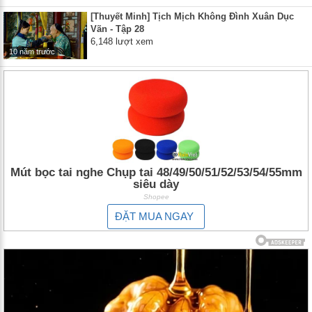
[Thuyết Minh] Tịch Mịch Không Đình Xuân Dục
Vãn - Tập 28
6,148 lượt xem
10 năm trước
Mút bọc tai nghe Chụp tai 48/49/50/51/52/53/54/55mm
siêu dày
Shopee
ĐẶT MUA NGAY