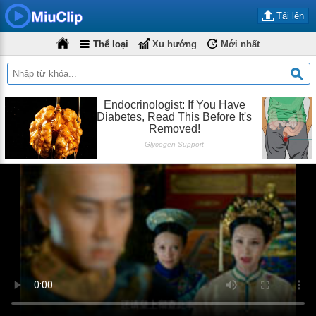
Tải lên
Thể loại
Xu hướng
Mới nhất