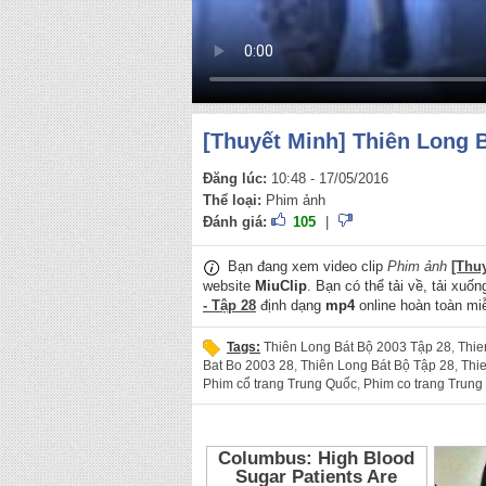
[Thuyết Minh] Thiên Long B
Đăng lúc:
10:48 - 17/05/2016
Thể loại:
Phim ảnh
Đánh giá:
105
|
Bạn đang xem video clip
Phim ảnh
[Thu
website
MiuClip
. Bạn có thể tải về, tải xuố
- Tập 28
định dạng
mp4
online hoàn toàn miễ
Tags:
Thiên Long Bát Bộ 2003 Tập 28
,
Thie
Bat Bo 2003 28
,
Thiên Long Bát Bộ Tập 28
,
Thi
Phim cổ trang Trung Quốc
,
Phim co trang Trung