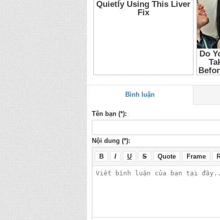
Bình luận
Tên bạn (*):
Nội dung (*):
B
I
U
S
Quote
Frame