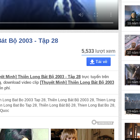
10 năm 
át Bộ 2003 - Tập 28
5,533
lượt xem
10 năm 
Tải về
yết Minh] Thiên Long Bát Bộ 2003 - Tập 28
trực tuyến trên
10 năm 
ng, download video clip
[Thuyết Minh] Thiên Long Bát Bộ 2003
n phí.
n Long Bat Bo 2003 Tap 28
,
Thiên Long Bát Bộ 2003 28
,
Thien Long
en Long Bat Bo Tap 28
,
Thiên Long Bát Bộ 28
,
Thien Long Bat Bo 28
,
 Quoc
10 năm 