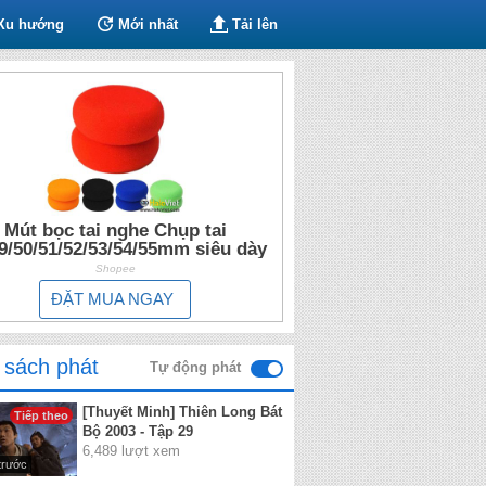
Xu hướng
Mới nhất
Tải lên
Mút bọc tai nghe Chụp tai
9/50/51/52/53/54/55mm siêu dày
Shopee
ĐẶT MUA NGAY
 sách phát
Tự động phát
[Thuyết Minh] Thiên Long Bát
Tiếp theo
Bộ 2003 - Tập 29
6,489 lượt xem
trước