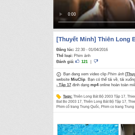
[Thuyết Minh] Thiên Long B
Đăng lúc:
22:30 - 01/04/2016
Thể loại:
Phim ảnh
Đánh giá:
121
|
Bạn đang xem video clip
Phim ảnh
[Thu
website
MiuClip
. Bạn có thể tải về, tải xuố
- Tập 17
định dạng
mp4
online hoàn toàn miễ
Tags:
Thiên Long Bát Bộ 2003 Tập 17
,
Thie
Bat Bo 2003 17
,
Thiên Long Bát Bộ Tập 17
,
Thi
Phim cổ trang Trung Quốc
,
Phim co trang Trung