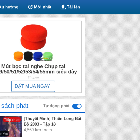
Xu hướng
Mới nhất
Tải lên
Mút bọc tai nghe Chụp tai
9/50/51/52/53/54/55mm siêu dày
Shopee
ĐẶT MUA NGAY
 sách phát
Tự động phát
[Thuyết Minh] Thiên Long Bát
Tiếp theo
Bộ 2003 - Tập 18
4,569 lượt xem
trước