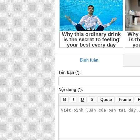
Bình luận
Tên bạn (*):
Nội dung (*):
B
I
U
S
Quote
Frame