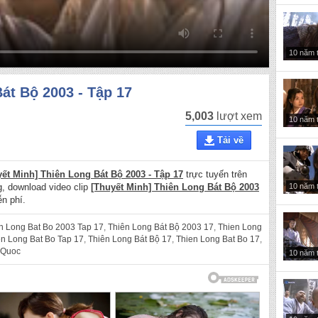
10 năm 
át Bộ 2003 - Tập 17
5,003
lượt xem
10 năm 
Tải về
yết Minh] Thiên Long Bát Bộ 2003 - Tập 17
trực tuyến trên
10 năm 
ng, download video clip
[Thuyết Minh] Thiên Long Bát Bộ 2003
n phí.
n Long Bat Bo 2003 Tap 17
,
Thiên Long Bát Bộ 2003 17
,
Thien Long
en Long Bat Bo Tap 17
,
Thiên Long Bát Bộ 17
,
Thien Long Bat Bo 17
,
 Quoc
10 năm 