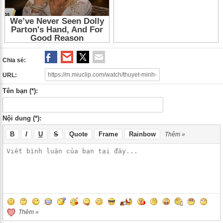
Chia sẻ:
URL:
Tên bạn (*):
Nội dung (*):
B
I
U
S
Quote
Frame
Rainbow
Thêm »
Thêm »