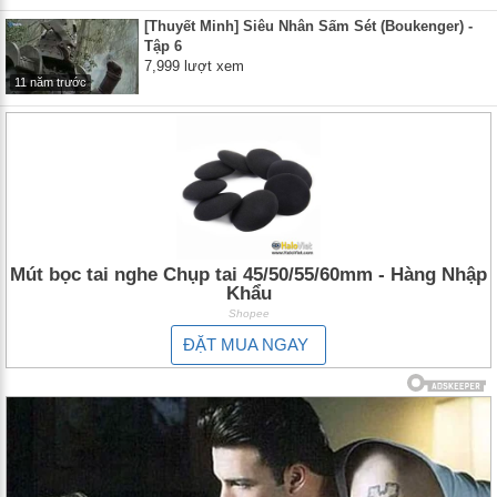
[Thuyết Minh] Siêu Nhân Sấm Sét (Boukenger) -
Tập 6
7,999 lượt xem
11 năm trước
Mút bọc tai nghe Chụp tai 45/50/55/60mm - Hàng Nhập
Khẩu
Shopee
ĐẶT MUA NGAY