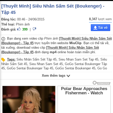
[Thuyết Minh] Siêu Nhân Sấm Sét (Boukenger) -
Tập 45
8,347
lượt xem
Đăng lúc:
00:46 - 24/06/2015
Thể loại:
Phim ảnh
Tải về
Đánh giá:
399
|
Bạn đang xem video clip
Phim ảnh
[Thuyết Minh] Siêu Nhân Sấm Sét
(Boukenger) - Tập 45
trực tuyến trên website
MiuClip
. Bạn có thể tải về,
tải xuống, download video clip
[Thuyết Minh] Siêu Nhân Sấm Sét
(Boukenger) - Tập 45
định dạng
mp4
online hoàn toàn miễn phí.
Tags:
Siêu Nhân Sấm Sét Tập 45
,
Sieu Nhan Sam Set Tap 45
,
Siêu
Nhân Sấm Sét 45
,
Sieu Nhan Sam Set 45
,
GoGo Sentai Boukenger Tập
45
,
GoGo Sentai Boukenger Tap 45
,
GoGo Sentai Boukenger 45
,
Go Go
Sentai Boukenger Tập 45
,
Go Go Sentai Boukenger Tap 45
,
Go Go Sentai
Xem thêm tags
Boukenger 45