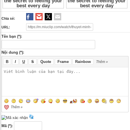
Chia sẻ:
URL:
Tên bạn (*):
Nội dung (*):
B
I
U
S
Quote
Frame
Rainbow
Thêm »
Thêm »
Mã (*):