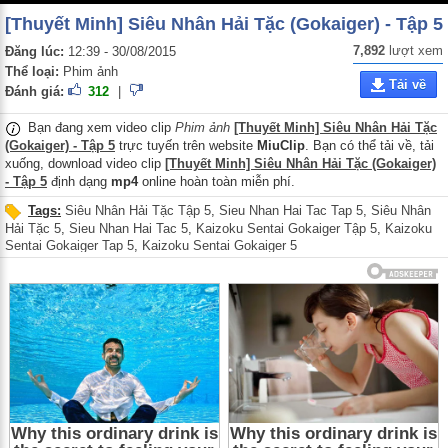
[Thuyết Minh] Siêu Nhân Hải Tặc (Gokaiger) - Tập 5
7,892
lượt xem
Đăng lúc:
12:39 - 30/08/2015
Thể loại:
Phim ảnh
Tải về
Đánh giá:
312
|
Bạn đang xem video clip
Phim ảnh
[Thuyết Minh] Siêu Nhân Hải Tặc
(Gokaiger) - Tập 5
trực tuyến trên website
MiuClip
. Bạn có thể tải về, tải
xuống, download video clip
[Thuyết Minh] Siêu Nhân Hải Tặc (Gokaiger)
- Tập 5
định dạng
mp4
online hoàn toàn miễn phí.
Tags:
Siêu Nhân Hải Tặc Tập 5
,
Sieu Nhan Hai Tac Tap 5
,
Siêu Nhân
Hải Tặc 5
,
Sieu Nhan Hai Tac 5
,
Kaizoku Sentai Gokaiger Tập 5
,
Kaizoku
Sentai Gokaiger Tap 5
,
Kaizoku Sentai Gokaiger 5