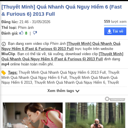
[Thuyết Minh] Quá Nhanh Quá Nguy Hiểm 6 (Fast
& Furious 6) 2013 Full
559
lượt xem
Đăng lúc:
21:46 - 31/05/2026
Thể loại:
Phim ảnh
Tải về
Đánh giá:
8
|
Bạn đang xem video clip
Phim ảnh
[Thuyết Minh] Quá Nhanh Quá
Nguy Hiểm 6 (Fast & Furious 6) 2013 Full
trực tuyến trên website
MiuClip
. Bạn có thể tải về, tải xuống, download video clip
[Thuyết Minh]
Quá Nhanh Quá Nguy Hiểm 6 (Fast & Furious 6) 2013 Full
định dạng
mp4
online hoàn toàn miễn phí.
Tags:
Thuyết Minh Quá Nhanh Quá Nguy Hiểm 6 2013 Full
,
Thuyết
Minh Quá Nhanh Quá Nguy Hiểm 6 Full
,
Thuyết Minh Quá Nhanh Quá
Nguy Hiểm 6 2013
,
Thuyết Minh Quá Nhanh Quá Nguy Hiểm 6
,
Thuyết
Minh Quá Nhanh Quá Nguy Hiểm 2013 Full
,
Thuyết Minh Quá Nhanh Quá
Xem thêm tags
Nguy Hiểm Full
,
Thuyết Minh Quá Nhanh Quá Nguy Hiểm 2013
,
Thuyết
Minh Quá Nhanh Quá Nguy Hiểm
,
Thuyết Minh Fast And Furious 6 2013
Full
,
Thuyết Minh Fast And Furious 6 Full
,
Thuyết Minh Fast And Furious 6
2013
,
Thuyết Minh Fast And Furious 6
,
Thuyết Minh Fast And Furious 2013
Full
,
Thuyết Minh Fast And Furious Full
,
Thuyết Minh Fast And Furious
2013
,
Thuyết Minh Fast And Furious
,
Quá Nhanh Quá Nguy Hiểm 6 2013
Full
,
Quá Nhanh Quá Nguy Hiểm 6 Full
,
Quá Nhanh Quá Nguy Hiểm 6
2013
,
Quá Nhanh Quá Nguy Hiểm 6
,
Quá Nhanh Quá Nguy Hiểm 2013 Full
,