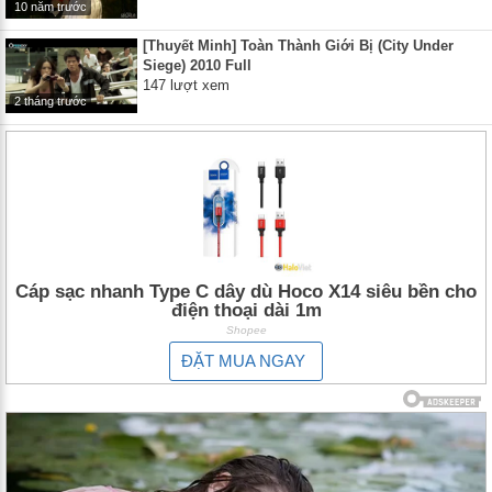
10 năm trước
[Thuyết Minh] Toàn Thành Giới Bị (City Under
Siege) 2010 Full
147 lượt xem
2 tháng trước
Cáp sạc nhanh Type C dây dù Hoco X14 siêu bền cho
điện thoại dài 1m
Shopee
ĐẶT MUA NGAY